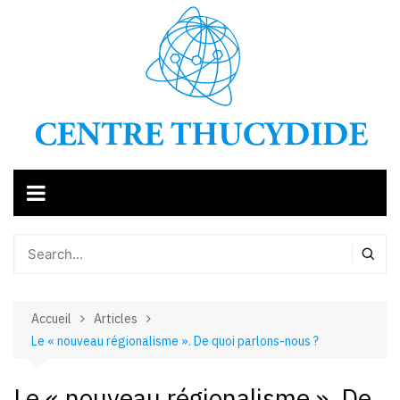
Aller
au
contenu
Accueil
Articles
Le « nouveau régionalisme ». De quoi parlons-nous ?
Le « nouveau régionalisme ». De