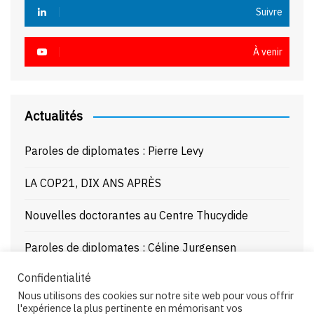
Suivre
À venir
Actualités
Paroles de diplomates : Pierre Levy
LA COP21, DIX ANS APRÈS
Nouvelles doctorantes au Centre Thucydide
Paroles de diplomates : Céline Jurgensen
Confidentialité
Journée d’étude : La Mer Noire enjeux stratégiques
Nous utilisons des cookies sur notre site web pour vous offrir
et juridiques – 21/10/25
l'expérience la plus pertinente en mémorisant vos