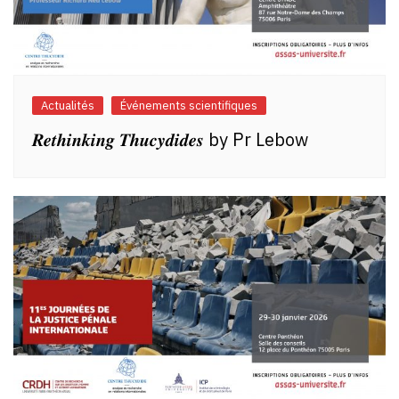
Actualités
Événements scientifiques
𝑹𝒆𝒕𝒉𝒊𝒏𝒌𝒊𝒏𝒈 𝑻𝒉𝒖𝒄𝒚𝒅𝒊𝒅𝒆𝒔 by Pr Lebow