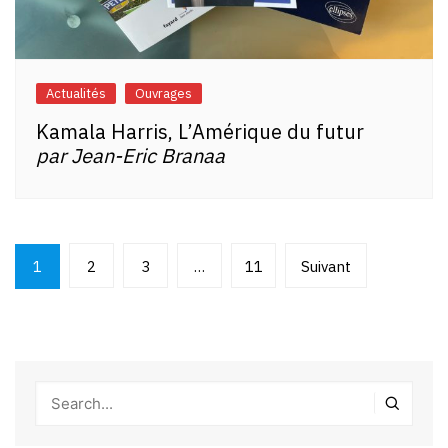
Actualités
Ouvrages
Kamala Harris, L’Amérique du futur
par Jean-Eric Branaa
Pagination
1
2
3
…
11
Suivant
des
publications