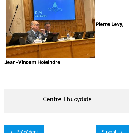
Pierre Levy,
Jean-Vincent Holeindre
Centre Thucydide
Navigation
Précédent
Suivant