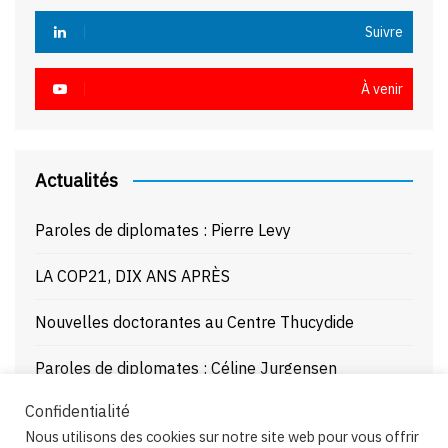
Suivre
À venir
Actualités
Paroles de diplomates : Pierre Levy
LA COP21, DIX ANS APRÈS
Nouvelles doctorantes au Centre Thucydide
Paroles de diplomates : Céline Jurgensen
Confidentialité
Journée d’étude : La Mer Noire enjeux stratégiques
Nous utilisons des cookies sur notre site web pour vous offrir
et juridiques – 21/10/25