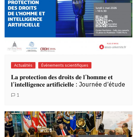
Actualités
Événements scientifiques
𝐋𝐚 𝐩𝐫𝐨𝐭𝐞𝐜𝐭𝐢𝐨𝐧 𝐝𝐞𝐬 𝐝𝐫𝐨𝐢𝐭𝐬 𝐝𝐞 𝐥’𝐡𝐨𝐦𝐦𝐞 𝐞𝐭
𝐥’𝐢𝐧𝐭𝐞𝐥𝐥𝐢𝐠𝐞𝐧𝐜𝐞 𝐚𝐫𝐭𝐢𝐟𝐢𝐜𝐢𝐞𝐥𝐥𝐞 : Journée d’étude
1