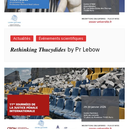
Actualités
Événements scientifiques
𝑹𝒆𝒕𝒉𝒊𝒏𝒌𝒊𝒏𝒈 𝑻𝒉𝒖𝒄𝒚𝒅𝒊𝒅𝒆𝒔 by Pr Lebow