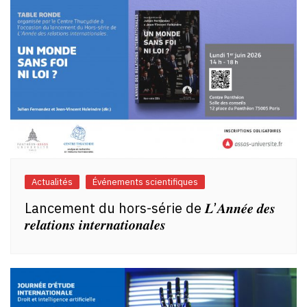
Actualités
Événements scientifiques
Lancement du hors-série de 𝑳’𝑨𝒏𝒏𝒆́𝒆 𝒅𝒆𝒔
𝒓𝒆𝒍𝒂𝒕𝒊𝒐𝒏𝒔 𝒊𝒏𝒕𝒆𝒓𝒏𝒂𝒕𝒊𝒐𝒏𝒂𝒍𝒆𝒔