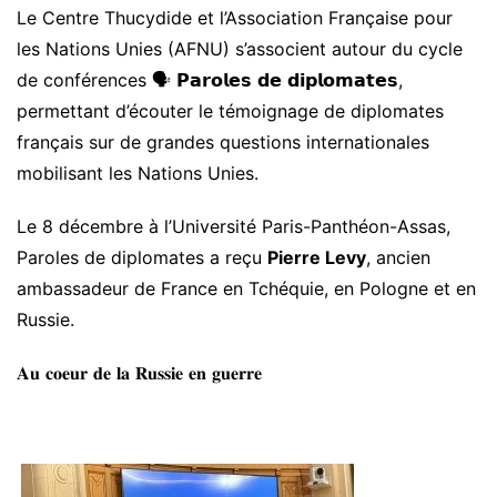
Le Centre Thucydide et l’Association Française pour
les Nations Unies (AFNU) s’associent autour du cycle
de conférences 🗣 𝗣𝗮𝗿𝗼𝗹𝗲𝘀 𝗱𝗲 𝗱𝗶𝗽𝗹𝗼𝗺𝗮𝘁𝗲𝘀,
permettant d’écouter le témoignage de diplomates
français sur de grandes questions internationales
mobilisant les Nations Unies.
Le 8 décembre à l’Université Paris-Panthéon-Assas,
Paroles de diplomates a reçu
Pierre Levy
, ancien
ambassadeur de France en Tchéquie, en Pologne et en
Russie.
𝐀𝐮 𝐜𝐨𝐞𝐮𝐫 𝐝𝐞 𝐥𝐚 𝐑𝐮𝐬𝐬𝐢𝐞 𝐞𝐧 𝐠𝐮𝐞𝐫𝐫𝐞