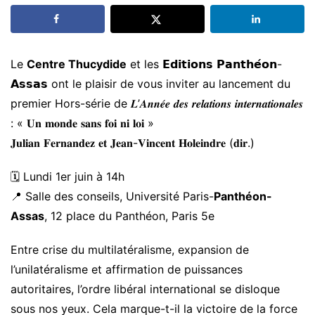
Le
Centre
Thucydide
et les 𝗘𝗱𝗶𝘁𝗶𝗼𝗻𝘀 𝗣𝗮𝗻𝘁𝗵𝗲́𝗼𝗻-
𝗔𝘀𝘀𝗮𝘀 ont le plaisir de vous inviter au lancement du
premier Hors-série de 𝑳’𝑨𝒏𝒏𝒆́𝒆 𝒅𝒆𝒔 𝒓𝒆𝒍𝒂𝒕𝒊𝒐𝒏𝒔 𝒊𝒏𝒕𝒆𝒓𝒏𝒂𝒕𝒊𝒐𝒏𝒂𝒍𝒆𝒔
: « 𝐔𝐧 𝐦𝐨𝐧𝐝𝐞 𝐬𝐚𝐧𝐬 𝐟𝐨𝐢 𝐧𝐢 𝐥𝐨𝐢 »
𝐉𝐮𝐥𝐢𝐚𝐧 𝐅𝐞𝐫𝐧𝐚𝐧𝐝𝐞𝐳 𝐞𝐭 𝐉𝐞𝐚𝐧-𝐕𝐢𝐧𝐜𝐞𝐧𝐭 𝐇𝐨𝐥𝐞𝐢𝐧𝐝𝐫𝐞 (𝐝𝐢𝐫.)
🗓️ Lundi 1er juin à 14h
📍 Salle des conseils, Université Paris-
Panthéon-
Assas
, 12 place du Panthéon, Paris 5e
Entre crise du multilatéralisme, expansion de
l’unilatéralisme et affirmation de puissances
autoritaires, l’ordre libéral international se disloque
sous nos yeux. Cela marque-t-il la victoire de la force