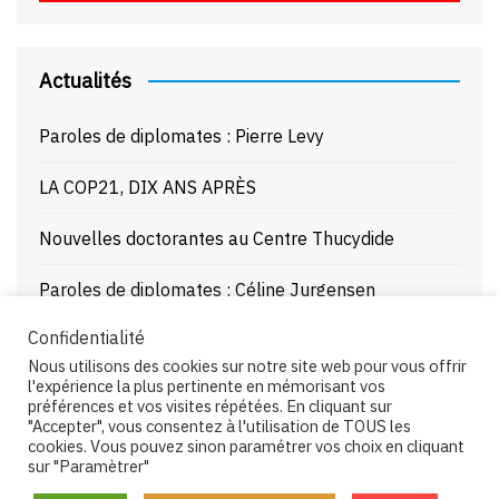
Actualités
Paroles de diplomates : Pierre Levy
LA COP21, DIX ANS APRÈS
Nouvelles doctorantes au Centre Thucydide
Paroles de diplomates : Céline Jurgensen
Confidentialité
Journée d’étude : La Mer Noire enjeux stratégiques
Nous utilisons des cookies sur notre site web pour vous offrir
et juridiques – 21/10/25
l'expérience la plus pertinente en mémorisant vos
préférences et vos visites répétées. En cliquant sur
"Accepter", vous consentez à l'utilisation de TOUS les
cookies. Vous pouvez sinon paramétrer vos choix en cliquant
sur "Paramètrer"