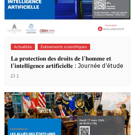
Actualités
Événements scientifiques
𝐋𝐚 𝐩𝐫𝐨𝐭𝐞𝐜𝐭𝐢𝐨𝐧 𝐝𝐞𝐬 𝐝𝐫𝐨𝐢𝐭𝐬 𝐝𝐞 𝐥’𝐡𝐨𝐦𝐦𝐞 𝐞𝐭
𝐥’𝐢𝐧𝐭𝐞𝐥𝐥𝐢𝐠𝐞𝐧𝐜𝐞 𝐚𝐫𝐭𝐢𝐟𝐢𝐜𝐢𝐞𝐥𝐥𝐞 : Journée d’étude
1