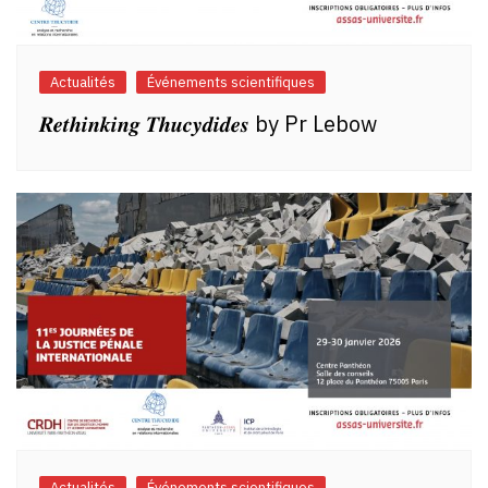
Actualités
Événements scientifiques
𝑹𝒆𝒕𝒉𝒊𝒏𝒌𝒊𝒏𝒈 𝑻𝒉𝒖𝒄𝒚𝒅𝒊𝒅𝒆𝒔 by Pr Lebow
Actualités
Événements scientifiques