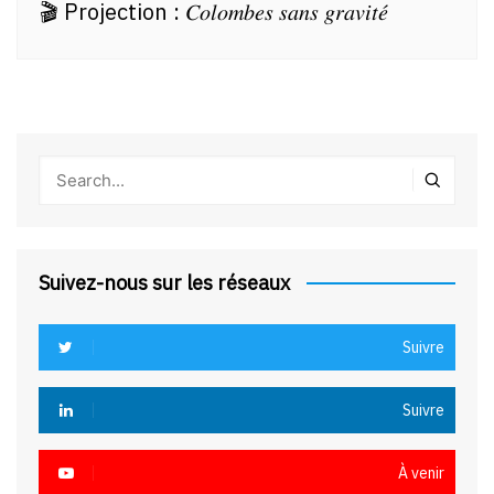
🎬 Projection : 𝐶𝑜𝑙𝑜𝑚𝑏𝑒𝑠 𝑠𝑎𝑛𝑠 𝑔𝑟𝑎𝑣𝑖𝑡𝑒́
Suivez-nous sur les réseaux
Suivre
Suivre
À venir