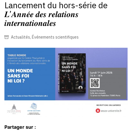
Lancement du hors-série de
𝑳’𝑨𝒏𝒏𝒆́𝒆 𝒅𝒆𝒔 𝒓𝒆𝒍𝒂𝒕𝒊𝒐𝒏𝒔
𝒊𝒏𝒕𝒆𝒓𝒏𝒂𝒕𝒊𝒐𝒏𝒂𝒍𝒆𝒔
Actualités
,
Événements scientifiques
Partager sur :