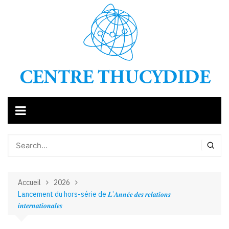
Aller
au
contenu
Accueil
2026
Lancement du hors-série de 𝑳’𝑨𝒏𝒏𝒆́𝒆 𝒅𝒆𝒔 𝒓𝒆𝒍𝒂𝒕𝒊𝒐𝒏𝒔
𝒊𝒏𝒕𝒆𝒓𝒏𝒂𝒕𝒊𝒐𝒏𝒂𝒍𝒆𝒔