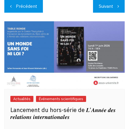
Navigation
Précédent
Suivant
de
l’article
Actualités
Événements scientifiques
Lancement du hors-série de 𝑳’𝑨𝒏𝒏𝒆́𝒆 𝒅𝒆𝒔
𝒓𝒆𝒍𝒂𝒕𝒊𝒐𝒏𝒔 𝒊𝒏𝒕𝒆𝒓𝒏𝒂𝒕𝒊𝒐𝒏𝒂𝒍𝒆𝒔