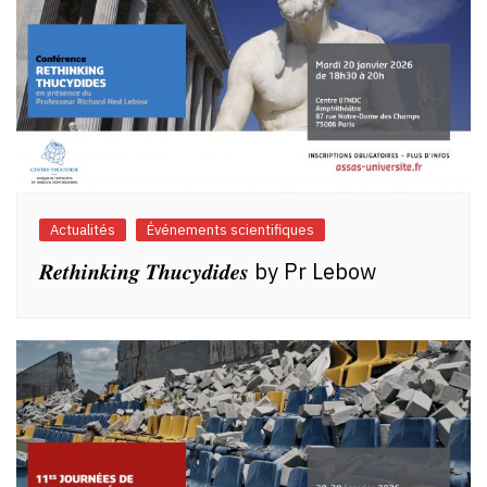
Actualités
Événements scientifiques
𝑹𝒆𝒕𝒉𝒊𝒏𝒌𝒊𝒏𝒈 𝑻𝒉𝒖𝒄𝒚𝒅𝒊𝒅𝒆𝒔 by Pr Lebow