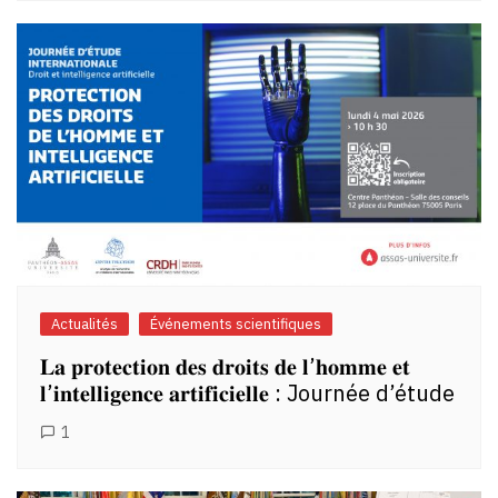
Actualités
Événements scientifiques
𝐋𝐚 𝐩𝐫𝐨𝐭𝐞𝐜𝐭𝐢𝐨𝐧 𝐝𝐞𝐬 𝐝𝐫𝐨𝐢𝐭𝐬 𝐝𝐞 𝐥’𝐡𝐨𝐦𝐦𝐞 𝐞𝐭
𝐥’𝐢𝐧𝐭𝐞𝐥𝐥𝐢𝐠𝐞𝐧𝐜𝐞 𝐚𝐫𝐭𝐢𝐟𝐢𝐜𝐢𝐞𝐥𝐥𝐞 : Journée d’étude
1