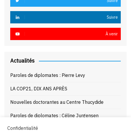
Suivre
Suivre
À venir
Actualités
Paroles de diplomates : Pierre Levy
LA COP21, DIX ANS APRÈS
Nouvelles doctorantes au Centre Thucydide
Paroles de diplomates : Céline Jurgensen
Confidentialité
Journée d’étude : La Mer Noire enjeux stratégiques