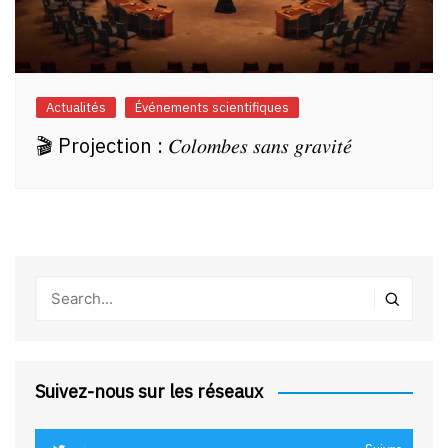
Actualités
Événements scientifiques
🎬 Projection : 𝐶𝑜𝑙𝑜𝑚𝑏𝑒𝑠 𝑠𝑎𝑛𝑠 𝑔𝑟𝑎𝑣𝑖𝑡𝑒́
Suivez-nous sur les réseaux