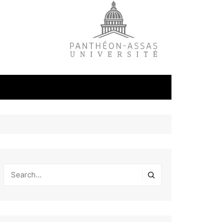
litique
ale
tudes
s
on
éfense et
industrielles