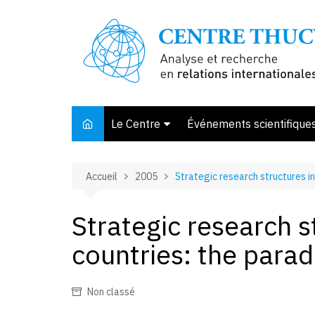
Aller
au
contenu
Le Centre
Événements scientifique
Présentation
Accueil
2005
Strategic research structures in
Membres et associés
Conseil d’orientation
Strategic research s
Bibliothèque
countries: the parad
Offre de stage
Non classé