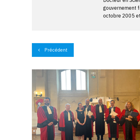
Docteur en Scien
gouvernement fra
octobre 2005 et
Navigation
Précédent
de
l’article