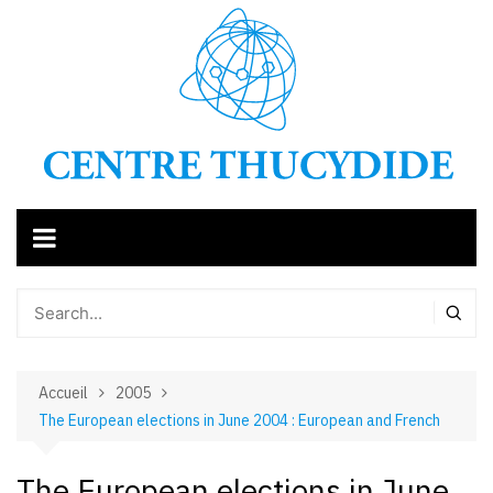
Aller
au
contenu
Accueil
2005
The European elections in June 2004 : European and French
The European elections in June