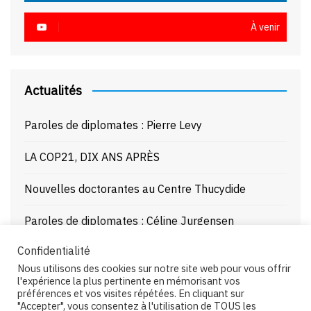
À venir
Actualités
Paroles de diplomates : Pierre Levy
LA COP21, DIX ANS APRÈS
Nouvelles doctorantes au Centre Thucydide
Paroles de diplomates : Céline Jurgensen
Confidentialité
Journée d’étude : La Mer Noire enjeux stratégiques
Nous utilisons des cookies sur notre site web pour vous offrir
et juridiques – 21/10/25
l'expérience la plus pertinente en mémorisant vos
préférences et vos visites répétées. En cliquant sur
"Accepter", vous consentez à l'utilisation de TOUS les