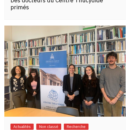
Des docteurs du Centre Thucydide
primés
Actualités
Non classé
Recherche