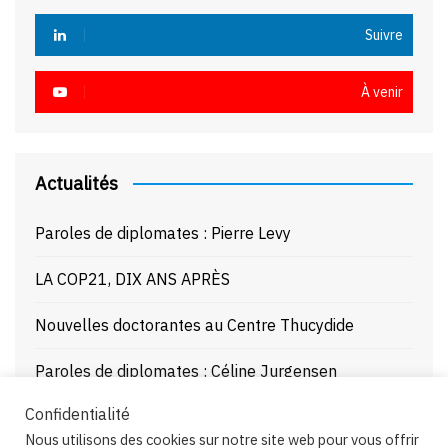
Suivre
À venir
Actualités
Paroles de diplomates : Pierre Levy
LA COP21, DIX ANS APRÈS
Nouvelles doctorantes au Centre Thucydide
Paroles de diplomates : Céline Jurgensen
Confidentialité
Journée d’étude : La Mer Noire enjeux stratégiques
Nous utilisons des cookies sur notre site web pour vous offrir
et juridiques – 21/10/25