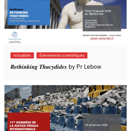
Actualités
Événements scientifiques
𝑹𝒆𝒕𝒉𝒊𝒏𝒌𝒊𝒏𝒈 𝑻𝒉𝒖𝒄𝒚𝒅𝒊𝒅𝒆𝒔 by Pr Lebow