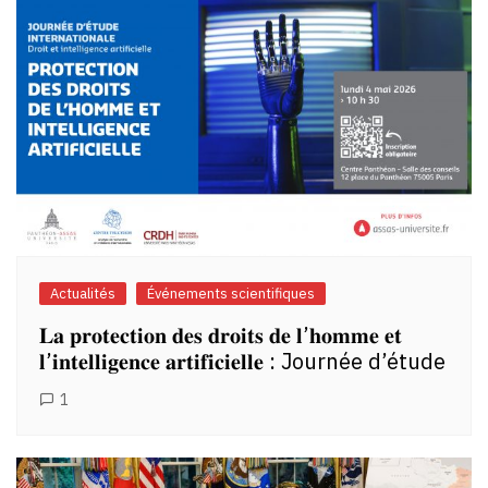
Actualités
Événements scientifiques
𝐋𝐚 𝐩𝐫𝐨𝐭𝐞𝐜𝐭𝐢𝐨𝐧 𝐝𝐞𝐬 𝐝𝐫𝐨𝐢𝐭𝐬 𝐝𝐞 𝐥’𝐡𝐨𝐦𝐦𝐞 𝐞𝐭
𝐥’𝐢𝐧𝐭𝐞𝐥𝐥𝐢𝐠𝐞𝐧𝐜𝐞 𝐚𝐫𝐭𝐢𝐟𝐢𝐜𝐢𝐞𝐥𝐥𝐞 : Journée d’étude
1