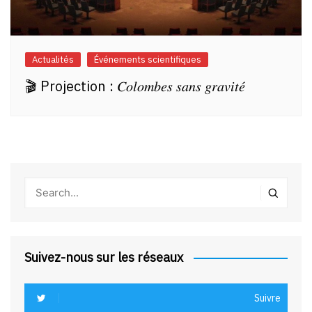
Actualités
Événements scientifiques
🎬 Projection : 𝐶𝑜𝑙𝑜𝑚𝑏𝑒𝑠 𝑠𝑎𝑛𝑠 𝑔𝑟𝑎𝑣𝑖𝑡𝑒́
Suivez-nous sur les réseaux
Suivre