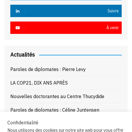
Suivre
À venir
Actualités
Paroles de diplomates : Pierre Levy
LA COP21, DIX ANS APRÈS
Nouvelles doctorantes au Centre Thucydide
Paroles de diplomates : Céline Jurgensen
Confidentialité
Journée d’étude : La Mer Noire enjeux stratégiques
Nous utilisons des cookies sur notre site web pour vous offrir
et juridiques – 21/10/25