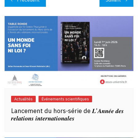
de
l’article
Actualités
Événements scientifiques
Lancement du hors-série de 𝑳’𝑨𝒏𝒏𝒆́𝒆 𝒅𝒆𝒔
𝒓𝒆𝒍𝒂𝒕𝒊𝒐𝒏𝒔 𝒊𝒏𝒕𝒆𝒓𝒏𝒂𝒕𝒊𝒐𝒏𝒂𝒍𝒆𝒔