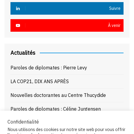
Suivre
À venir
Actualités
Paroles de diplomates : Pierre Levy
LA COP21, DIX ANS APRÈS
Nouvelles doctorantes au Centre Thucydide
Paroles de diplomates : Céline Jurgensen
Confidentialité
Journée d’étude : La Mer Noire enjeux stratégiques
Nous utilisons des cookies sur notre site web pour vous offrir
et juridiques – 21/10/25