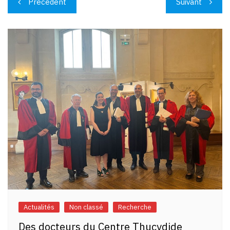
Précédent
Suivant
de
l’article
Actualités
Non classé
Recherche
Des docteurs du Centre Thucydide