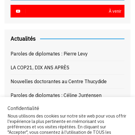
À venir
Actualités
Paroles de diplomates : Pierre Levy
LA COP21, DIX ANS APRÈS
Nouvelles doctorantes au Centre Thucydide
Paroles de diplomates : Céline Jurgensen
Confidentialité
Journée d’étude : La Mer Noire enjeux stratégiques
Nous utilisons des cookies sur notre site web pour vous offrir
et juridiques – 21/10/25
l'expérience la plus pertinente en mémorisant vos
préférences et vos visites répétées. En cliquant sur
"Accepter", vous consentez à l'utilisation de TOUS les