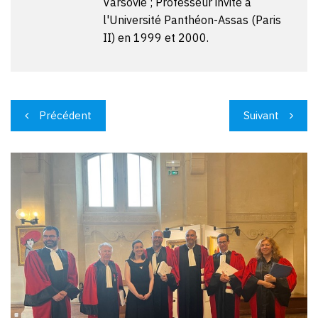
Varsovie ; Professeur invité à
l'Université Panthéon-Assas (Paris
II) en 1999 et 2000.
Navigation
Précédent
Suivant
de
l’article