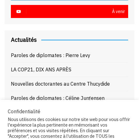
À venir
Actualités
Paroles de diplomates : Pierre Levy
LA COP21, DIX ANS APRÈS
Nouvelles doctorantes au Centre Thucydide
Paroles de diplomates : Céline Jurgensen
Confidentialité
Journée d’étude : La Mer Noire enjeux stratégiques
Nous utilisons des cookies sur notre site web pour vous offrir
et juridiques – 21/10/25
l'expérience la plus pertinente en mémorisant vos
préférences et vos visites répétées. En cliquant sur
"Accepter", vous consentez à l'utilisation de TOUS les