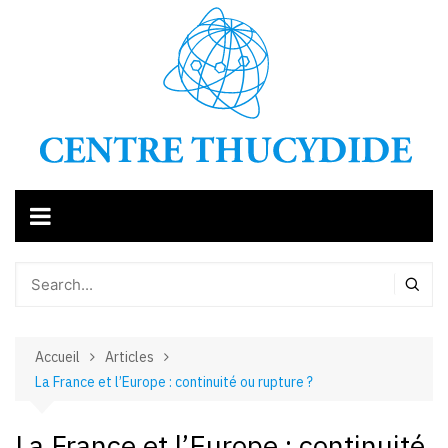
Aller
au
contenu
Accueil
Articles
La France et l’Europe : continuité ou rupture ?
La France et l’Europe : continuité