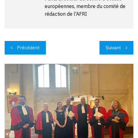
européennes, membre du comité de
rédaction de l'AFRI
Navigation
Précédent
Suivant
de
l’article