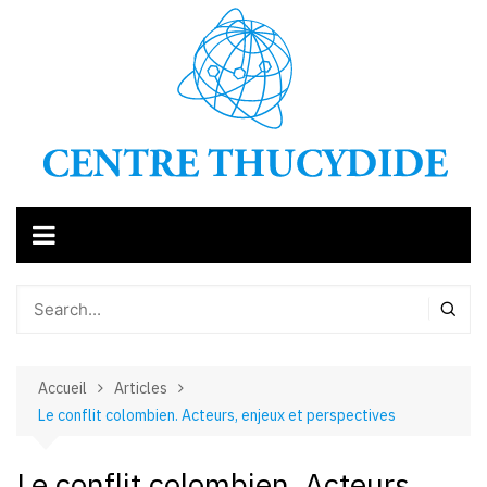
Aller
au
contenu
Accueil
Articles
Le conflit colombien. Acteurs, enjeux et perspectives
Le conflit colombien. Acteurs,