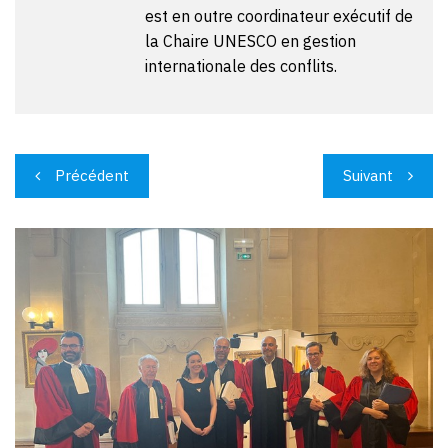
est en outre coordinateur exécutif de
la Chaire UNESCO en gestion
internationale des conflits.
Navigation
Précédent
Suivant
de
l’article