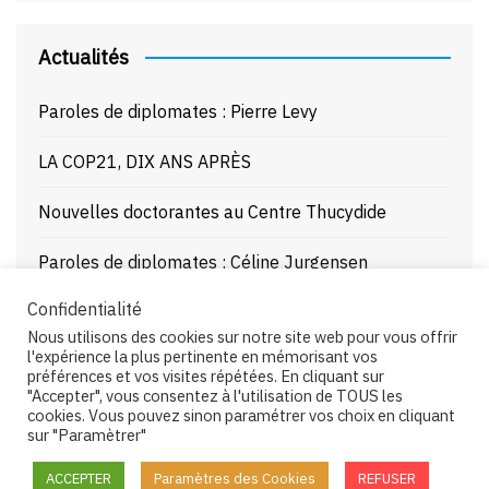
Actualités
Paroles de diplomates : Pierre Levy
LA COP21, DIX ANS APRÈS
Nouvelles doctorantes au Centre Thucydide
Paroles de diplomates : Céline Jurgensen
Confidentialité
Journée d’étude : La Mer Noire enjeux stratégiques
Nous utilisons des cookies sur notre site web pour vous offrir
et juridiques – 21/10/25
l'expérience la plus pertinente en mémorisant vos
préférences et vos visites répétées. En cliquant sur
"Accepter", vous consentez à l'utilisation de TOUS les
cookies. Vous pouvez sinon paramétrer vos choix en cliquant
sur "Paramètrer"
Copyright © 2026 Centre Thucydide. All rights reserved.
ACCEPTER
Paramètres des Cookies
REFUSER