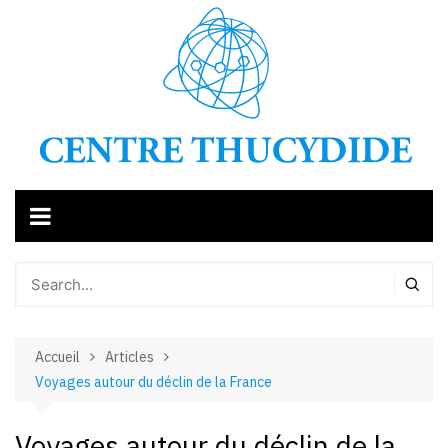
Aller
au
contenu
Accueil
Articles
Voyages autour du déclin de la France
Voyages autour du déclin de la