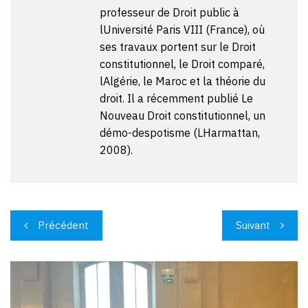
professeur de Droit public à
lUniversité Paris VIII (France), où
ses travaux portent sur le Droit
constitutionnel, le Droit comparé,
lAlgérie, le Maroc et la théorie du
droit. Il a récemment publié Le
Nouveau Droit constitutionnel, un
démo-despotisme (LHarmattan,
2008).
Navigation
Précédent
Suivant
de
l’article