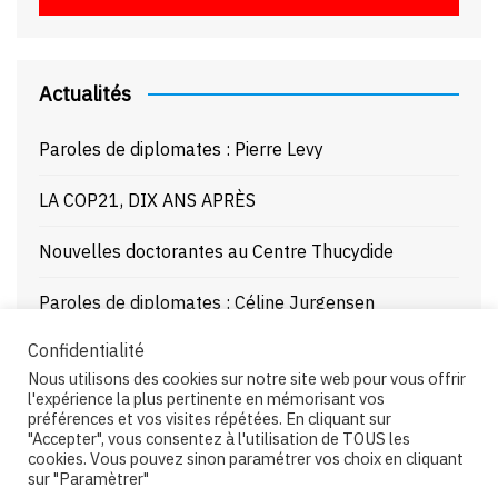
Actualités
Paroles de diplomates : Pierre Levy
LA COP21, DIX ANS APRÈS
Nouvelles doctorantes au Centre Thucydide
Paroles de diplomates : Céline Jurgensen
Confidentialité
Journée d’étude : La Mer Noire enjeux stratégiques
Nous utilisons des cookies sur notre site web pour vous offrir
et juridiques – 21/10/25
l'expérience la plus pertinente en mémorisant vos
préférences et vos visites répétées. En cliquant sur
"Accepter", vous consentez à l'utilisation de TOUS les
cookies. Vous pouvez sinon paramétrer vos choix en cliquant
sur "Paramètrer"