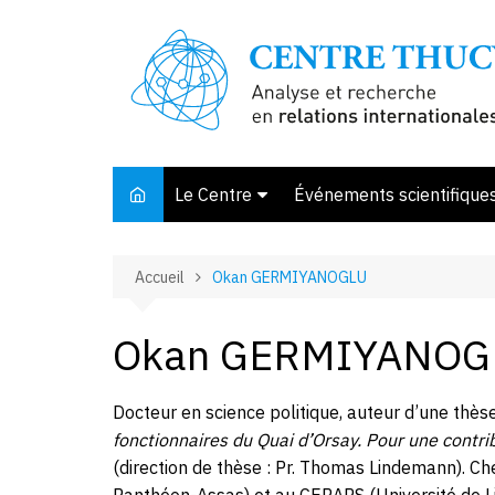
Aller
au
contenu
Le Centre
Événements scientifique
Présentation
Accueil
Okan GERMIYANOGLU
Membres et associés
Conseil d’orientation
Okan GERMIYANOG
Bibliothèque
Offre de stage
Docteur en science politique, auteur d’une thès
fonctionnaires du Quai d’Orsay. Pour une contri
(direction de thèse : Pr. Thomas Lindemann). Ch