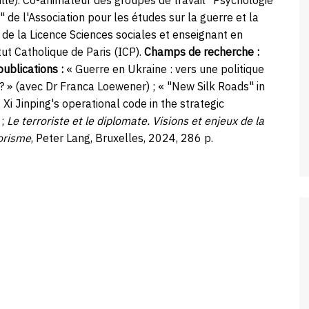
lle). Co-animateur des groupes de travail "Psychologie
" de l'Association pour les études sur la guerre et la
 de la Licence Sciences sociales et enseignant en
ut Catholique de Paris (ICP).
Champs de recherche
:
publications
:
« Guerre en Ukraine : vers une politique
? »
(avec Dr Franca Loewener) ;
« "New Silk Roads" in
 Xi Jinping's operational code in the strategic
;
Le terroriste et le diplomate. Visions et enjeux de la
rorisme
, Peter Lang, Bruxelles, 2024, 286 p.