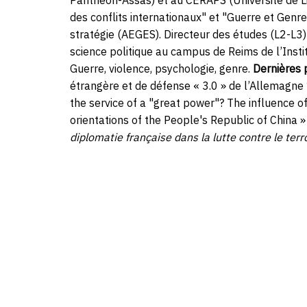
Panthéon-Assas) et au CERAPS (Université de Li
des conflits internationaux" et "Guerre et Genre
stratégie (AEGES). Directeur des études (L2-L3)
science politique au campus de Reims de l’Instit
Guerre, violence, psychologie, genre.
Dernières 
étrangère et de défense « 3.0 » de l’Allemagne 
the service of a "great power"? The influence of
orientations of the People's Republic of China »
diplomatie française dans la lutte contre le ter