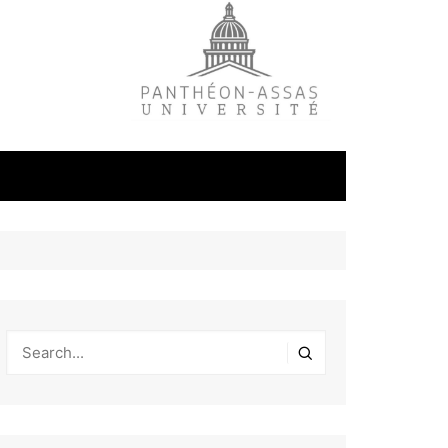
litique
ale
tudes
s
on
éfense et
industrielles