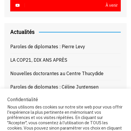
À venir
Actualités
Paroles de diplomates : Pierre Levy
LA COP21, DIX ANS APRÈS
Nouvelles doctorantes au Centre Thucydide
Paroles de diplomates : Céline Jurgensen
Confidentialité
Journée d’étude : La Mer Noire enjeux stratégiques
Nous utilisons des cookies sur notre site web pour vous offrir
et juridiques – 21/10/25
l'expérience la plus pertinente en mémorisant vos
préférences et vos visites répétées. En cliquant sur
"Accepter", vous consentez à l'utilisation de TOUS les
cookies. Vous pouvez sinon paramétrer vos choix en cliquant