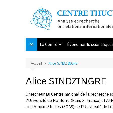
Aller
au
contenu
Le Centre
Événements scientifique
Présentation
Accueil
Alice SINDZINGRE
Membres et associés
Conseil d’orientation
Alice SINDZINGRE
Bibliothèque
Offre de stage
Chercheur au Centre national de la recherche s
l'Université de Nanterre (Paris X, France) et A
and African Studies (SOAS) de l'Université de L