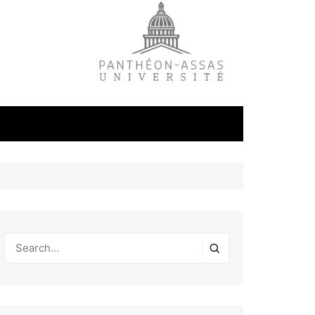
litique
ale
tudes
s
on
éfense et
industrielles