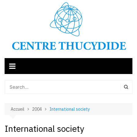
Aller
au
contenu
Accueil
2004
International society
International society