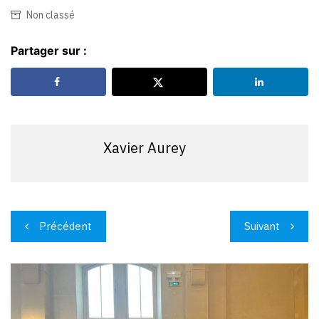
Non classé
Partager sur :
Xavier Aurey
Navigation
Précédent
Suivant
de
l’article