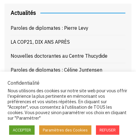
Actualités
Paroles de diplomates : Pierre Levy
LA COP21, DIX ANS APRÈS
Nouvelles doctorantes au Centre Thucydide
Paroles de diplomates : Céline Jurgensen
Confidentialité
Journée d’étude : La Mer Noire enjeux stratégiques
Nous utilisons des cookies sur notre site web pour vous offrir
et juridiques – 21/10/25
l'expérience la plus pertinente en mémorisant vos
préférences et vos visites répétées. En cliquant sur
"Accepter", vous consentez à l'utilisation de TOUS les
cookies. Vous pouvez sinon paramétrer vos choix en cliquant
sur "Paramètrer"
Copyright © 2026 Centre Thucydide. All rights reserved.
ACCEPTER
Paramètres des Cookies
REFUSER