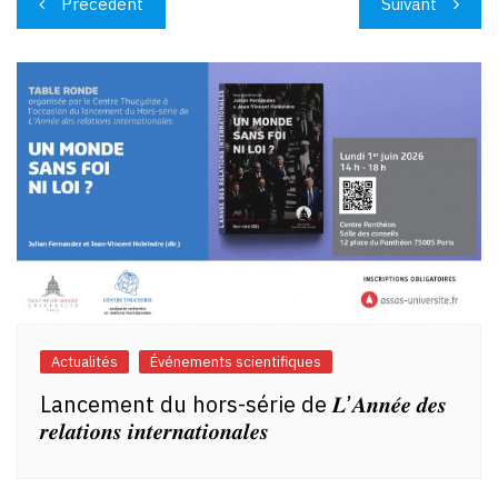
Précédent
Suivant
de
l’article
Actualités
Événements scientifiques
Lancement du hors-série de 𝑳’𝑨𝒏𝒏𝒆́𝒆 𝒅𝒆𝒔
𝒓𝒆𝒍𝒂𝒕𝒊𝒐𝒏𝒔 𝒊𝒏𝒕𝒆𝒓𝒏𝒂𝒕𝒊𝒐𝒏𝒂𝒍𝒆𝒔