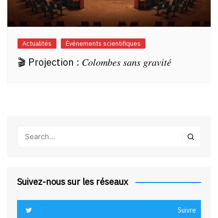
Actualités
Événements scientifiques
🎬 Projection : 𝐶𝑜𝑙𝑜𝑚𝑏𝑒𝑠 𝑠𝑎𝑛𝑠 𝑔𝑟𝑎𝑣𝑖𝑡𝑒́
Suivez-nous sur les réseaux
Suivre