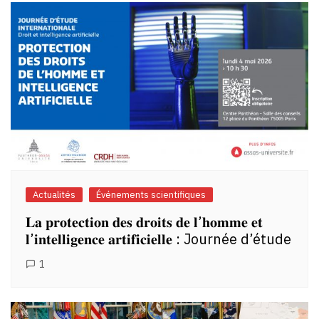
Actualités
Événements scientifiques
𝐋𝐚 𝐩𝐫𝐨𝐭𝐞𝐜𝐭𝐢𝐨𝐧 𝐝𝐞𝐬 𝐝𝐫𝐨𝐢𝐭𝐬 𝐝𝐞 𝐥’𝐡𝐨𝐦𝐦𝐞 𝐞𝐭
𝐥’𝐢𝐧𝐭𝐞𝐥𝐥𝐢𝐠𝐞𝐧𝐜𝐞 𝐚𝐫𝐭𝐢𝐟𝐢𝐜𝐢𝐞𝐥𝐥𝐞 : Journée d’étude
1