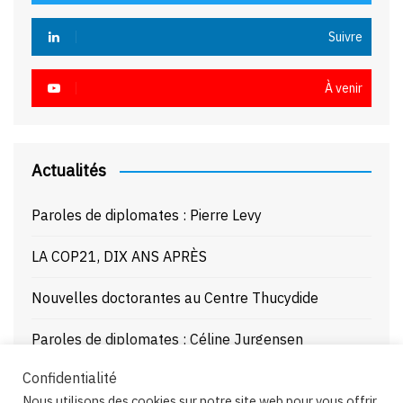
Suivre
À venir
Actualités
Paroles de diplomates : Pierre Levy
LA COP21, DIX ANS APRÈS
Nouvelles doctorantes au Centre Thucydide
Paroles de diplomates : Céline Jurgensen
Confidentialité
Journée d’étude : La Mer Noire enjeux stratégiques
Nous utilisons des cookies sur notre site web pour vous offrir