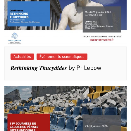
Actualités
Événements scientifiques
𝑹𝒆𝒕𝒉𝒊𝒏𝒌𝒊𝒏𝒈 𝑻𝒉𝒖𝒄𝒚𝒅𝒊𝒅𝒆𝒔 by Pr Lebow