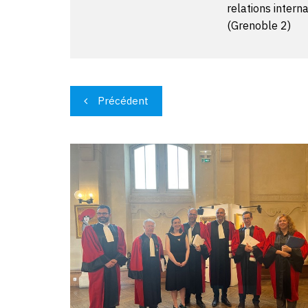
relations intern
(Grenoble 2)
Navigation
Précédent
de
l’article