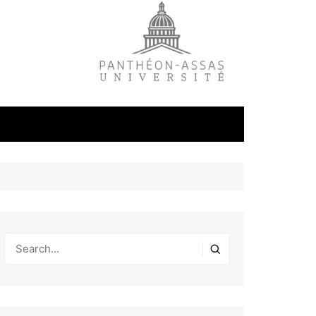
litique
ale
tudes
s
on
éfense et
industrielles