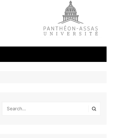
litique
ale
tudes
s
on
éfense et
industrielles