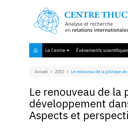
Aller
au
contenu
Le Centre
Événements scientifique
Présentation
Accueil
2010
Le renouveau de la politique d
Membres et associés
Conseil d’orientation
Le renouveau de la p
Bibliothèque
développement dans 
Offre de stage
Aspects et perspect