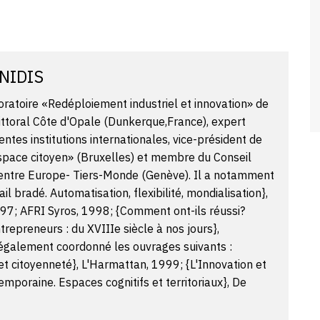
INIDIS
oratoire «Redéploiement industriel et innovation» de
Littoral Côte d'Opale (Dunkerque,France), expert
entes institutions internationales, vice-président de
Espace citoyen» (Bruxelles) et membre du Conseil
Centre Europe- Tiers-Monde (Genève). Il a notamment
ail bradé. Automatisation, flexibilité, mondialisation},
97; AFRI Syros, 1998; {Comment ont-ils réussi?
trepreneurs : du XVIIIe siècle à nos jours},
 également coordonné les ouvrages suivants :
et citoyenneté}, L'Harmattan, 1999; {L'Innovation et
mporaine. Espaces cognitifs et territoriaux}, De