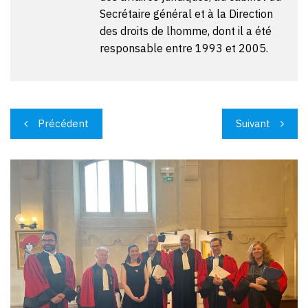
Secrétaire général et à la Direction
des droits de lhomme, dont il a été
responsable entre 1993 et 2005.
Navigation
Précédent
Suivant
de
l’article