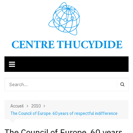
Aller
au
contenu
Accueil
2010
The Council of Europe. 60 years of respectful indifference
The Council of Europe. 60 years