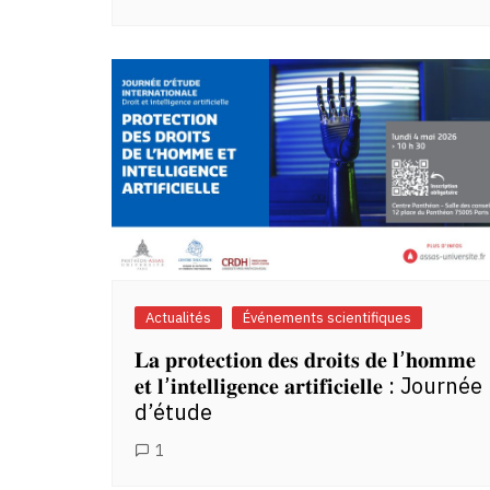
Actualités
Événements scientifiques
𝐋𝐚 𝐩𝐫𝐨𝐭𝐞𝐜𝐭𝐢𝐨𝐧 𝐝𝐞𝐬 𝐝𝐫𝐨𝐢𝐭𝐬 𝐝𝐞 𝐥’𝐡𝐨𝐦𝐦𝐞
𝐞𝐭 𝐥’𝐢𝐧𝐭𝐞𝐥𝐥𝐢𝐠𝐞𝐧𝐜𝐞 𝐚𝐫𝐭𝐢𝐟𝐢𝐜𝐢𝐞𝐥𝐥𝐞 : Journée
d’étude
1