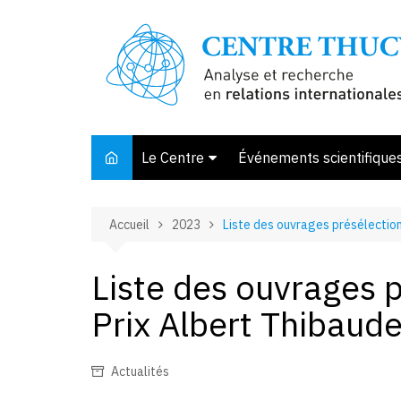
Aller
au
contenu
Le Centre
Événements scientifique
Présentation
Accueil
2023
Liste des ouvrages présélection
Membres et associés
Conseil d’orientation
Liste des ouvrages 
Bibliothèque
Prix Albert Thibaud
Offre de stage
Actualités