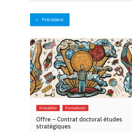
Navigation
Précédent
de
l’article
Actualités
Formations
Offre – Contrat doctoral études
stratégiques