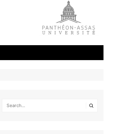
litique
ale
tudes
s
on
éfense et
industrielles