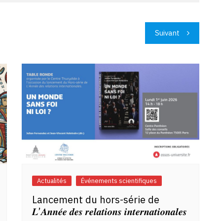
Suivant
Actualités
Événements scientifiques
Lancement du hors-série de
𝑳’𝑨𝒏𝒏𝒆́𝒆 𝒅𝒆𝒔 𝒓𝒆𝒍𝒂𝒕𝒊𝒐𝒏𝒔 𝒊𝒏𝒕𝒆𝒓𝒏𝒂𝒕𝒊𝒐𝒏𝒂𝒍𝒆𝒔