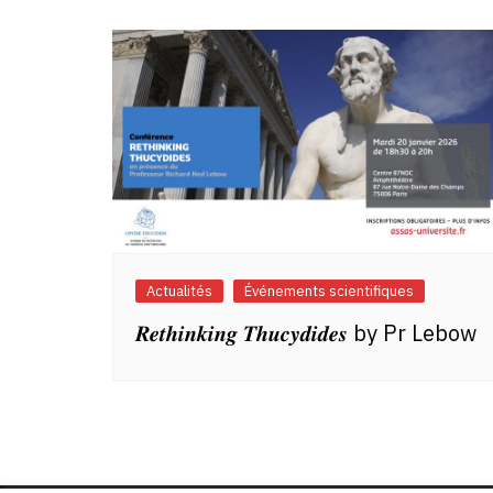
Actualités
Événements scientifiques
𝑹𝒆𝒕𝒉𝒊𝒏𝒌𝒊𝒏𝒈 𝑻𝒉𝒖𝒄𝒚𝒅𝒊𝒅𝒆𝒔 by Pr Lebow