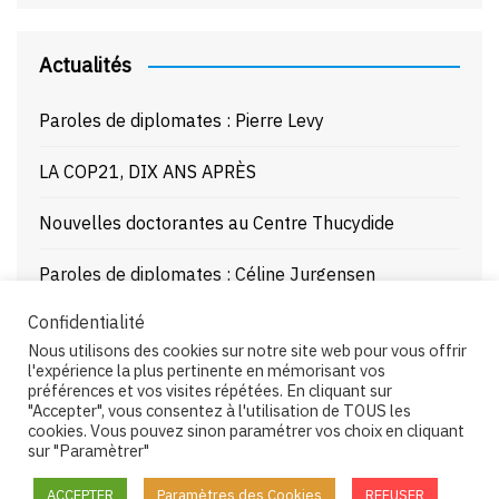
Actualités
Paroles de diplomates : Pierre Levy
LA COP21, DIX ANS APRÈS
Nouvelles doctorantes au Centre Thucydide
Paroles de diplomates : Céline Jurgensen
Confidentialité
Journée d’étude : La Mer Noire enjeux stratégiques
Nous utilisons des cookies sur notre site web pour vous offrir
et juridiques – 21/10/25
l'expérience la plus pertinente en mémorisant vos
préférences et vos visites répétées. En cliquant sur
"Accepter", vous consentez à l'utilisation de TOUS les
cookies. Vous pouvez sinon paramétrer vos choix en cliquant
sur "Paramètrer"
Copyright © 2026 Centre Thucydide. All rights reserved.
ACCEPTER
Paramètres des Cookies
REFUSER