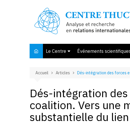
Aller
au
contenu
Le Centre
Événements scientifique
Présentation
Accueil
Articles
Dés-intégration des forces et
Membres et associés
Conseil d’orientation
Dés-intégration des 
Bibliothèque
coalition. Vers une 
Offre de stage
substantielle du lie