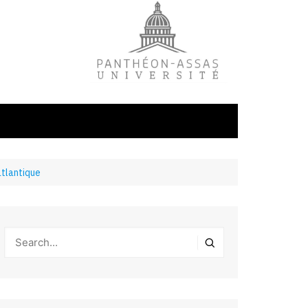
atlantique
litique
ale
tudes
s
on
éfense et
industrielles