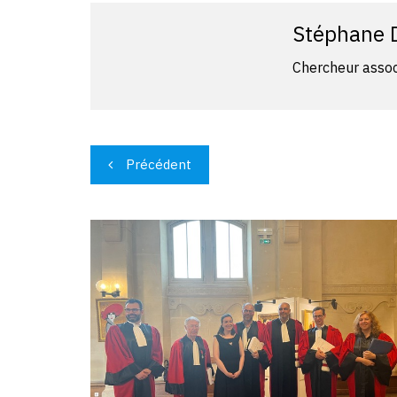
Stéphane 
Chercheur assoc
Navigation
Précédent
de
l’article