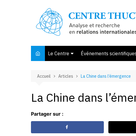
Aller
au
contenu
Le Centre
Événements scientifique
Présentation
Accueil
Articles
La Chine dans l’émergence
Membres et associés
Conseil d’orientation
La Chine dans l’éme
Bibliothèque
Offre de stage
Partager sur :