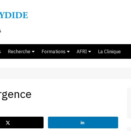
s
Recherche
Formations
AFRI
La Clinique
Ouvrages
Ecole d’été 2026
Présentation AFRI
Thèses en cours
Master mention Relations
Derniers volumes
Parcours Po
internationales
internation
Thèses soutenues
Chronologie
rgence
Master 1 & 2 Droits de
Parcours É
Les Cahiers Thucydide
Équipe
l’homme et Justice
stratégique
internationale
Questions internationales
Soumettre une propositi
Parcours D
d’article
Diplôme d’Université Droit
dynamiques 
de l’asile