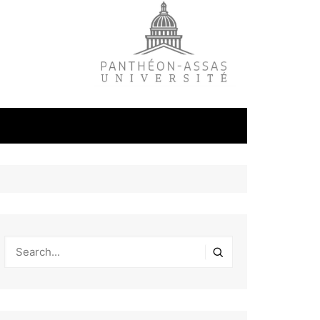
litique
ale
tudes
s
on
éfense et
industrielles