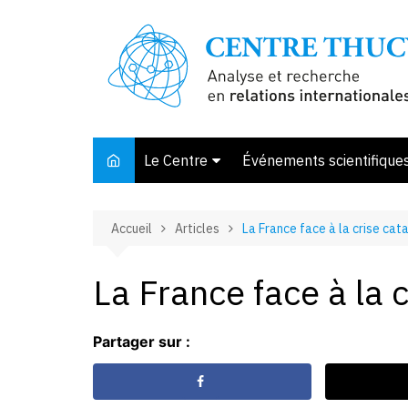
Aller
au
contenu
Le Centre
Événements scientifique
Présentation
Accueil
Articles
La France face à la crise cat
Membres et associés
Conseil d’orientation
La France face à la 
Bibliothèque
Offre de stage
Partager sur :