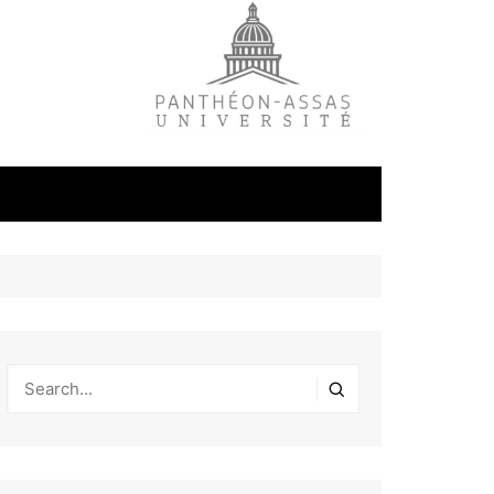
litique
ale
tudes
s
on
éfense et
industrielles