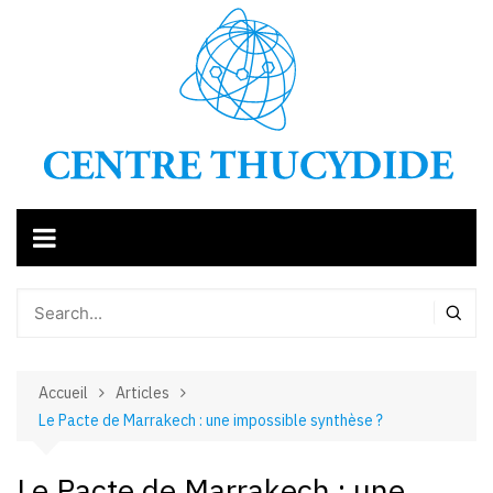
Aller
au
contenu
Accueil
Articles
Le Pacte de Marrakech : une impossible synthèse ?
Le Pacte de Marrakech : une