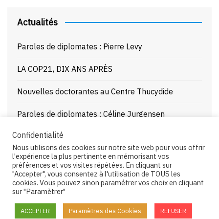
Actualités
Paroles de diplomates : Pierre Levy
LA COP21, DIX ANS APRÈS
Nouvelles doctorantes au Centre Thucydide
Paroles de diplomates : Céline Jurgensen
Confidentialité
Journée d’étude : La Mer Noire enjeux stratégiques
Nous utilisons des cookies sur notre site web pour vous offrir
et juridiques – 21/10/25
l'expérience la plus pertinente en mémorisant vos
préférences et vos visites répétées. En cliquant sur
"Accepter", vous consentez à l'utilisation de TOUS les
cookies. Vous pouvez sinon paramétrer vos choix en cliquant
sur "Paramètrer"
Copyright © 2026 Centre Thucydide. All rights reserved.
ACCEPTER
Paramètres des Cookies
REFUSER