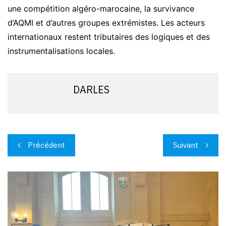
une compétition algéro-marocaine, la survivance
d’AQMI et d’autres groupes extrémistes. Les acteurs
internationaux restent tributaires des logiques et des
instrumentalisations locales.
DARLES
Navigation
Précédent
Suivant
de
l’article