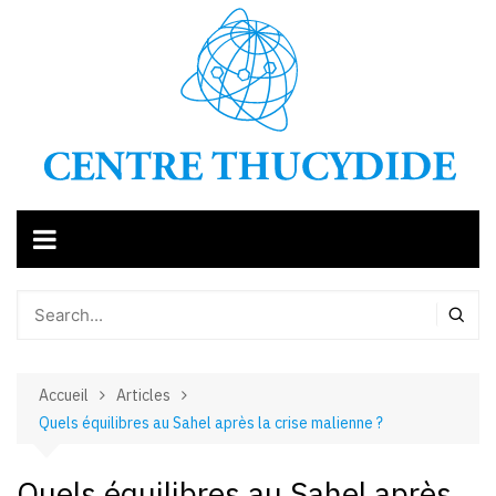
Aller
au
contenu
Accueil
Articles
Quels équilibres au Sahel après la crise malienne ?
Quels équilibres au Sahel après