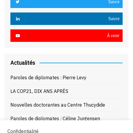
Suivre
Suivre
À venir
Actualités
Paroles de diplomates : Pierre Levy
LA COP21, DIX ANS APRÈS
Nouvelles doctorantes au Centre Thucydide
Paroles de diplomates : Céline Jurgensen
Confidentialité
Journée d’étude : La Mer Noire enjeux stratégiques