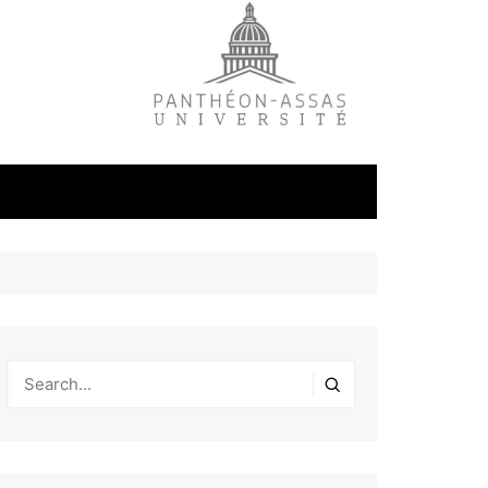
litique
ale
tudes
s
on
éfense et
industrielles