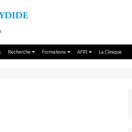
s
Recherche
Formations
AFRI
La Clinique
Ouvrages
Ecole d’été 2026
Présentation AFRI
Thèses en cours
Master mention Relations
Derniers volumes
Parcours Po
internationales
internation
Thèses soutenues
Chronologie
Master 1 & 2 Droits de
Parcours É
Les Cahiers Thucydide
Équipe
l’homme et Justice
stratégique
internationale
Questions internationales
Soumettre une propositi
Parcours D
d’article
Diplôme d’Université Droit
dynamiques 
de l’asile