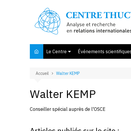
Aller
au
contenu
Le Centre
Événements scientifique
Présentation
Accueil
Walter KEMP
Membres et associés
Conseil d’orientation
Walter KEMP
Bibliothèque
Offre de stage
Conseiller spécial auprès de l'OSCE
Articles publiés sur le site :