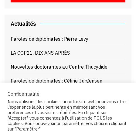
Actualités
Paroles de diplomates : Pierre Levy
LA COP21, DIX ANS APRÈS
Nouvelles doctorantes au Centre Thucydide
Paroles de diplomates : Céline Jurgensen
Confidentialité
Journée d’étude : La Mer Noire enjeux stratégiques
Nous utilisons des cookies sur notre site web pour vous offrir
et juridiques – 21/10/25
l'expérience la plus pertinente en mémorisant vos
préférences et vos visites répétées. En cliquant sur
"Accepter", vous consentez à l'utilisation de TOUS les
cookies. Vous pouvez sinon paramétrer vos choix en cliquant
sur "Paramètrer"