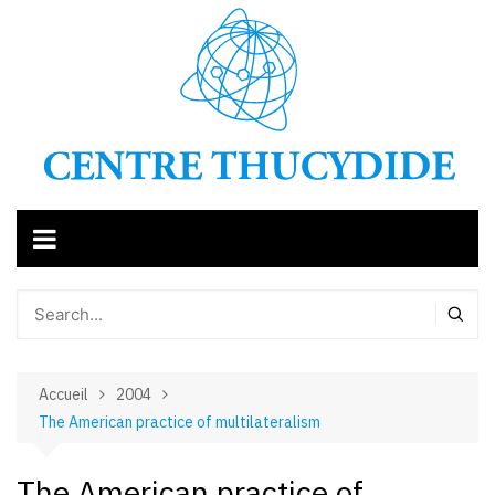
Aller
au
contenu
Accueil
2004
The American practice of multilateralism
The American practice of