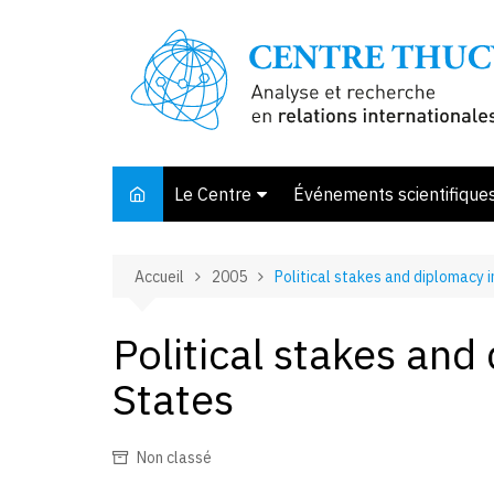
Aller
au
contenu
Le Centre
Événements scientifique
Présentation
Accueil
2005
Political stakes and diplomacy i
Membres et associés
Conseil d’orientation
Political stakes and
Bibliothèque
States
Offre de stage
Non classé