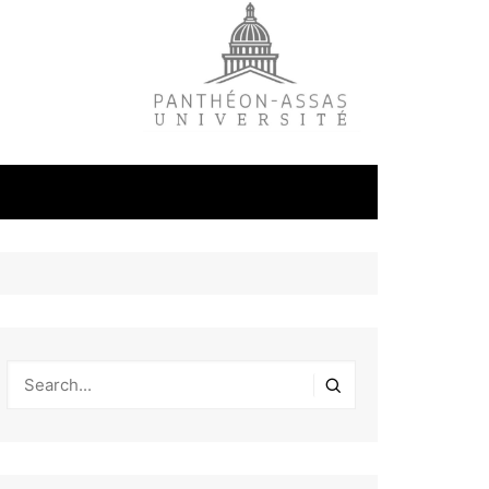
litique
ale
tudes
s
on
éfense et
industrielles