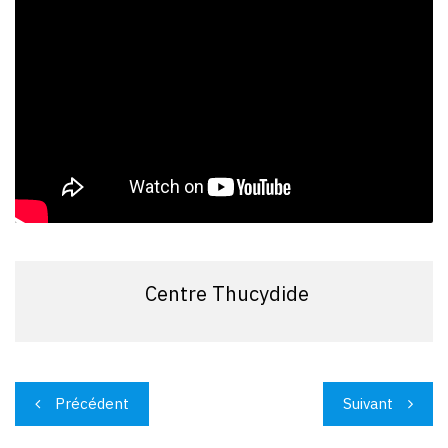
Centre Thucydide
Navigation
Précédent
Suivant
de