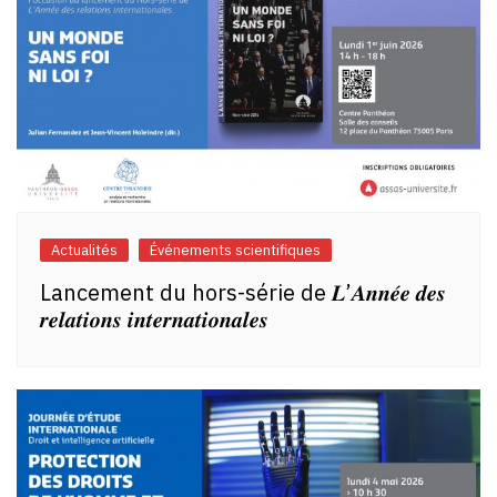
Actualités
Événements scientifiques
Lancement du hors-série de 𝑳’𝑨𝒏𝒏𝒆́𝒆 𝒅𝒆𝒔
𝒓𝒆𝒍𝒂𝒕𝒊𝒐𝒏𝒔 𝒊𝒏𝒕𝒆𝒓𝒏𝒂𝒕𝒊𝒐𝒏𝒂𝒍𝒆𝒔