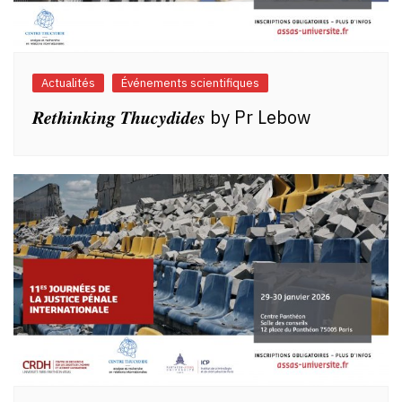
Actualités
Événements scientifiques
𝑹𝒆𝒕𝒉𝒊𝒏𝒌𝒊𝒏𝒈 𝑻𝒉𝒖𝒄𝒚𝒅𝒊𝒅𝒆𝒔 by Pr Lebow