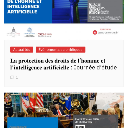
Actualités
Événements scientifiques
𝐋𝐚 𝐩𝐫𝐨𝐭𝐞𝐜𝐭𝐢𝐨𝐧 𝐝𝐞𝐬 𝐝𝐫𝐨𝐢𝐭𝐬 𝐝𝐞 𝐥’𝐡𝐨𝐦𝐦𝐞 𝐞𝐭
𝐥’𝐢𝐧𝐭𝐞𝐥𝐥𝐢𝐠𝐞𝐧𝐜𝐞 𝐚𝐫𝐭𝐢𝐟𝐢𝐜𝐢𝐞𝐥𝐥𝐞 : Journée d’étude
1