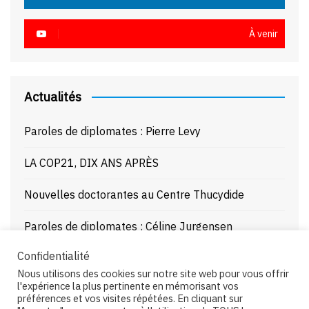
À venir
Actualités
Paroles de diplomates : Pierre Levy
LA COP21, DIX ANS APRÈS
Nouvelles doctorantes au Centre Thucydide
Paroles de diplomates : Céline Jurgensen
Confidentialité
Journée d’étude : La Mer Noire enjeux stratégiques
Nous utilisons des cookies sur notre site web pour vous offrir
et juridiques – 21/10/25
l'expérience la plus pertinente en mémorisant vos
préférences et vos visites répétées. En cliquant sur