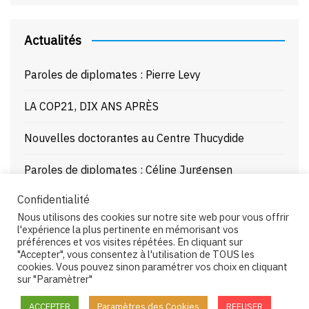
Actualités
Paroles de diplomates : Pierre Levy
LA COP21, DIX ANS APRÈS
Nouvelles doctorantes au Centre Thucydide
Paroles de diplomates : Céline Jurgensen
Confidentialité
Journée d’étude : La Mer Noire enjeux stratégiques
Nous utilisons des cookies sur notre site web pour vous offrir
et juridiques – 21/10/25
l'expérience la plus pertinente en mémorisant vos
préférences et vos visites répétées. En cliquant sur
"Accepter", vous consentez à l'utilisation de TOUS les
cookies. Vous pouvez sinon paramétrer vos choix en cliquant
sur "Paramètrer"
Copyright © 2026 Centre Thucydide. All rights reserved.
ACCEPTER
Paramètres des Cookies
REFUSER