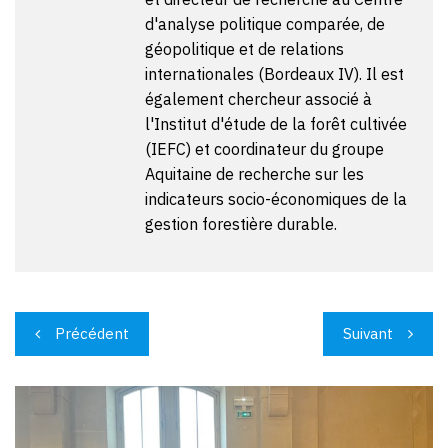
d'analyse politique comparée, de
géopolitique et de relations
internationales (Bordeaux IV). Il est
également chercheur associé à
l'Institut d'étude de la forêt cultivée
(IEFC) et coordinateur du groupe
Aquitaine de recherche sur les
indicateurs socio-économiques de la
gestion forestière durable.
Navigation
Précédent
Suivant
de
l’article