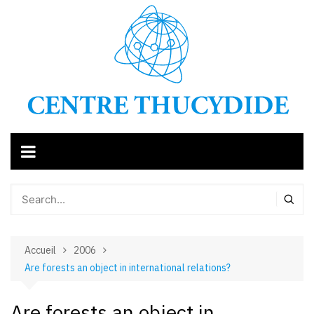
Aller
au
contenu
Accueil
2006
Are forests an object in international relations?
Are forests an object in