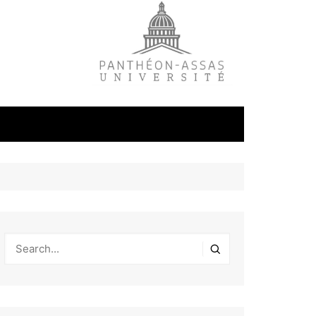
litique
ale
tudes
s
on
éfense et
industrielles