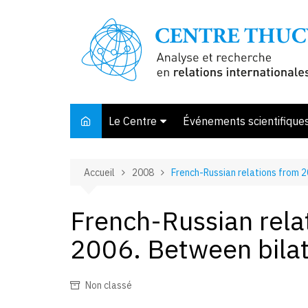
Aller
au
contenu
Le Centre
Événements scientifique
Présentation
Accueil
2008
French-Russian relations from 2
Membres et associés
Conseil d’orientation
French-Russian rela
Bibliothèque
2006. Between bilat
Offre de stage
Non classé