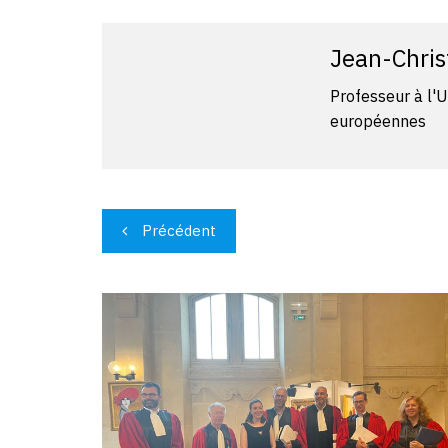
Jean-Chri
Professeur à l'U
européennes
Navigation
Précédent
de
l’article