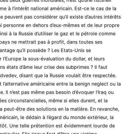
f des deux guerres mondiales, n’est qu’une nutshell
me à l’intérêt national américain. Est-ce le cas de la
e peuvent pas considérer qu’il existe d’autres intérêts
n ni personne en dehors d’eux-mêmes et de leur propre
nsi à la Russie d’utiliser le gaz et le pétrole comme
pays ne mettrait pas à profit, dans toutes ses
antage qu’il possède ? Les Etats-Unis se
’Europe la sous-évaluation du dollar, et leurs
ns états d’âme leur crise des subprimes ? Il faut
vedev, disant que la Russie voulait être respectée.
 l’alternative américaine entre la benign neglect ou la
e. Il n’est pas même pas besoin d’évoquer l’Iraq ou
nées circonstancielles, même si elles durent, et la
 peut-être des solutions en la matière. En revanche,
méricain, le dédain à l’égard du monde extérieur, la
tôt. Une telle prétention est évidemment lourde de