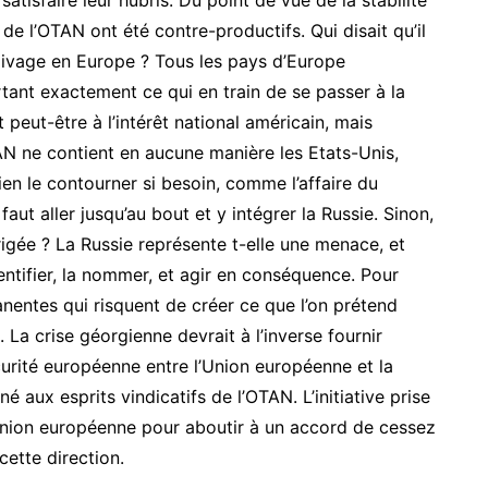
atisfaire leur hubris. Du point de vue de la stabilité
de l’OTAN ont été contre-productifs. Qui disait qu’il
 clivage en Europe ? Tous les pays d’Europe
rtant exactement ce qui en train de se passer à la
 peut-être à l’intérêt national américain, mais
TAN ne contient en aucune manière les Etats-Unis,
ien le contourner si besoin, comme l’affaire du
faut aller jusqu’au bout et y intégrer la Russie. Sinon,
irigée ? La Russie représente t-elle une menace, et
’identifier, la nommer, et agir en conséquence. Pour
anentes qui risquent de créer ce que l’on prétend
. La crise géorgienne devrait à l’inverse fournir
curité européenne entre l’Union européenne et la
 aux esprits vindicatifs de l’OTAN. L’initiative prise
’Union européenne pour aboutir à un accord de cessez
cette direction.