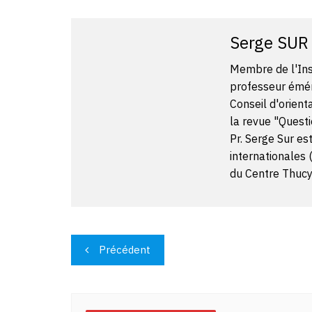
Serge SUR
Membre de l'Inst
professeur émér
Conseil d'orient
la revue "Questi
Pr. Serge Sur es
internationales 
du Centre Thucyd
Navigation
Précédent
de
l’article