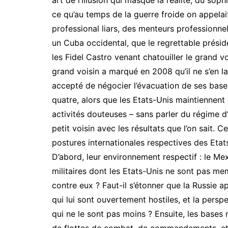
art de l’illusion qui masque la réalité, du soph
ce qu’au temps de la guerre froide on appela
professional liars, des menteurs professionne
un Cuba occidental, que le regrettable présid
les Fidel Castro venant chatouiller le grand 
grand voisin a marqué en 2008 qu’il ne s’en la
accepté de négocier l’évacuation de ses bases 
quatre, alors que les Etats-Unis maintiennen
activités douteuses – sans parler du régime 
petit voisin avec les résultats que l’on sait. 
postures internationales respectives des Etats
D’abord, leur environnement respectif : le Me
militaires dont les Etats-Unis ne sont pas me
contre eux ? Faut-il s’étonner que la Russie 
qui lui sont ouvertement hostiles, et la persp
qui ne le sont pas moins ? Ensuite, les bases 