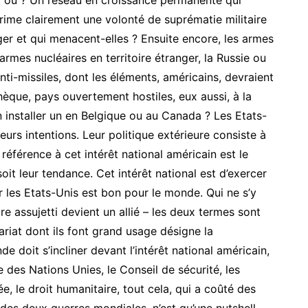
 où ? Un réseau en croissance permanente qui
xprime clairement une volonté de suprématie militaire
nger et qui menacent-elles ? Ensuite encore, les armes
armes nucléaires en territoire étranger, la Russie ou
ti-missiles, dont les éléments, américains, devraient
hèque, pays ouvertement hostiles, eux aussi, à la
en installer un en Belgique ou au Canada ? Les Etats-
eurs intentions. Leur politique extérieure consiste à
 référence à cet intérêt national américain est le
soit leur tendance. Cet intérêt national est d’exercer
r les Etats-Unis est bon pour le monde. Qui ne s’y
re assujetti devient un allié – les deux termes sont
iat dont ils font grand usage désigne la
e doit s’incliner devant l’intérêt national américain,
e des Nations Unies, le Conseil de sécurité, les
ée, le droit humanitaire, tout cela, qui a coûté des