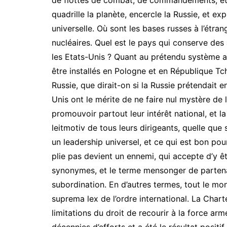
de flottes de combat, de commandements, et
quadrille la planète, encercle la Russie, et e
universelle. Où sont les bases russes à l’étra
nucléaires. Quel est le pays qui conserve des 
les Etats-Unis ? Quant au prétendu système an
être installés en Pologne et en République Tc
Russie, que dirait-on si la Russie prétendait 
Unis ont le mérite de ne faire nul mystère de l
promouvoir partout leur intérêt national, et la
leitmotiv de tous leurs dirigeants, quelle que 
un leadership universel, et ce qui est bon pou
plie pas devient un ennemi, qui accepte d’y êt
synonymes, et le terme mensonger de partenar
subordination. En d’autres termes, tout le mond
suprema lex de l’ordre international. La Chart
limitations du droit de recourir à la force arm