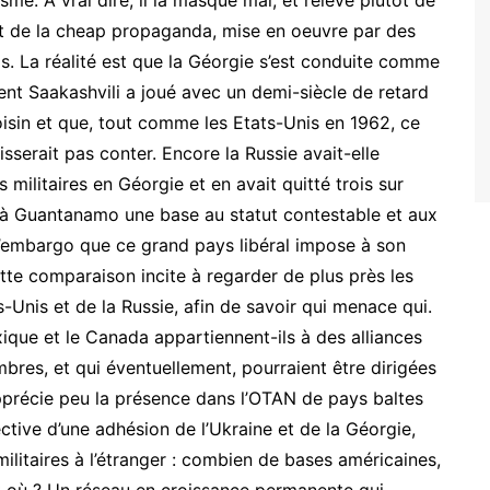
isme. A vrai dire, il la masque mal, et relève plutôt de
it de la cheap propaganda, mise en oeuvre par des
ls. La réalité est que la Géorgie s’est conduite comme
ent Saakashvili a joué avec un demi-siècle de retard
voisin et que, tout comme les Etats-Unis en 1962, ce
isserait pas conter. Encore la Russie avait-elle
militaires en Géorgie et en avait quitté trois sur
t à Guantanamo une base au statut contestable et aux
d’embargo que ce grand pays libéral impose à son
Cette comparaison incite à regarder de plus près les
-Unis et de la Russie, afin de savoir qui menace qui.
xique et le Canada appartiennent-ils à des alliances
mbres, et qui éventuellement, pourraient être dirigées
apprécie peu la présence dans l’OTAN de pays baltes
ective d’une adhésion de l’Ukraine et de la Géorgie,
militaires à l’étranger : combien de bases américaines,