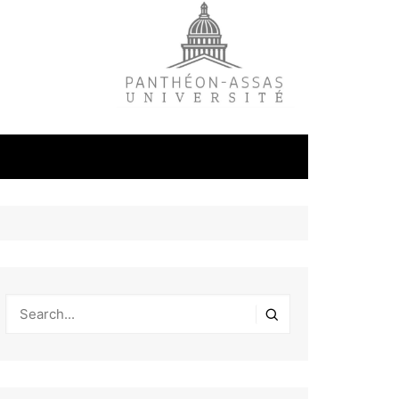
litique
ale
tudes
s
on
éfense et
industrielles