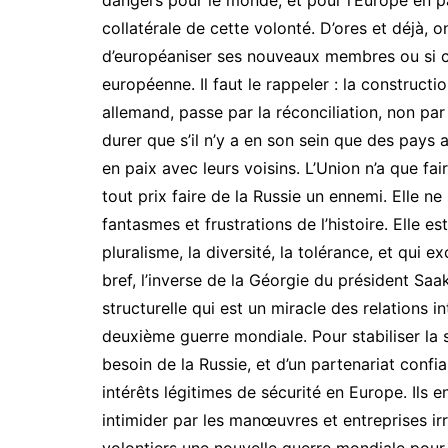
dangers pour le monde, et pour l’Europe en par
collatérale de cette volonté. D’ores et déjà, 
d’européaniser ses nouveaux membres ou si ce
européenne. Il faut le rappeler : la construc
allemand, passe par la réconciliation, non pa
durer que s’il n’y a en son sein que des pay
en paix avec leurs voisins. L’Union n’a que fa
tout prix faire de la Russie un ennemi. Elle n
fantasmes et frustrations de l’histoire. Elle es
pluralisme, la diversité, la tolérance, et qui e
bref, l’inverse de la Géorgie du président Saa
structurelle qui est un miracle des relations in
deuxième guerre mondiale. Pour stabiliser la 
besoin de la Russie, et d’un partenariat conf
intérêts légitimes de sécurité en Europe. Ils e
intimider par les manœuvres et entreprises ir