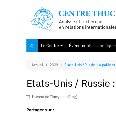
Aller
au
contenu
Le Centre
Événements scientifique
Présentation
Accueil
2009
Etats-Unis / Russie : La paille et
Membres et associés
Conseil d’orientation
Etats-Unis / Russie :
Bibliothèque
Offre de stage
Humeur de Thucydide (Blog)
Partager sur :