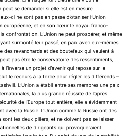
ticulier. Elle risque fort d’être une victime
on peut se demander si elle est en mesure
ux-ci ne sont pas en passe d’otaniser l’Union
tion européenne, et en son cœur le noyau franco-
r la confrontation. L’Union ne peut prospérer, et même
s ayant surmonté leur passé, en paix avec eux-mêmes,
ire des revanchards et des boutefeux qui veulent à
e peut pas être le conservatoire des ressentiments,
t à l’inverse un projet d’avenir qui repose sur le
xclut le recours à la force pour régler les différends –
kashvili. L’Union a établi entre ses membres une paix
ternationales, la plus grande réussite de l’après
sécurité de l’Europe tout entière, elle a évidemment
iant avec la Russie. L’Union comme la Russie ont des
n sont les deux piliers, et ne doivent pas se laisser
rationnelles de dirigeants qui provoqueraient