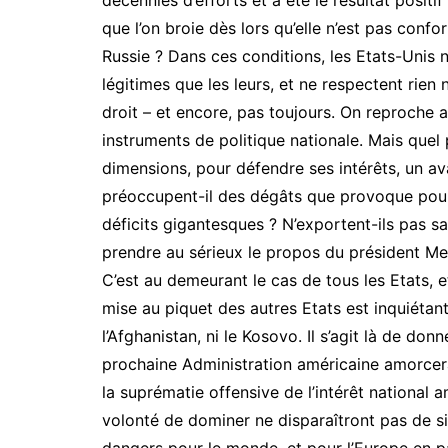
décennies d’efforts et a été le résultat positi
que l’on broie dès lors qu’elle n’est pas confor
Russie ? Dans ces conditions, les Etats-Unis n
légitimes que les leurs, et ne respectent rie
droit – et encore, pas toujours. On reproche ai
instruments de politique nationale. Mais quel 
dimensions, pour défendre ses intérêts, un av
préoccupent-il des dégâts que provoque pour l
déficits gigantesques ? N’exportent-ils pas sa
prendre au sérieux le propos du président Med
C’est au demeurant le cas de tous les Etats, et
mise au piquet des autres Etats est inquiétant
l’Afghanistan, ni le Kosovo. Il s’agit là de don
prochaine Administration américaine amorcera
la suprématie offensive de l’intérêt national a
volonté de dominer ne disparaîtront pas de si