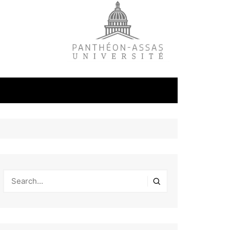
litique
ale
tudes
s
on
éfense et
industrielles