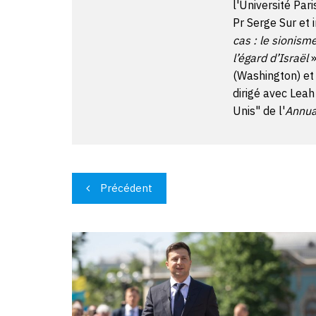
l'Université Par
Pr Serge Sur et i
cas : le sionism
l’égard d’Israël
»
(Washington) et 
dirigé avec Leah
Unis" de l'
Annuai
Navigation
Précédent
de
l’article