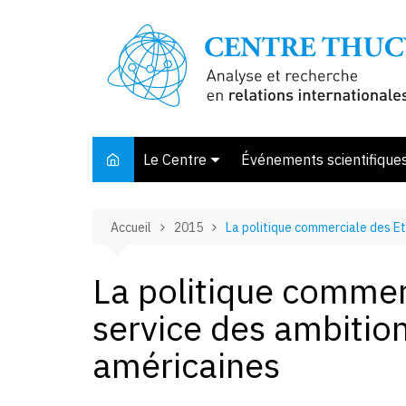
Aller
au
contenu
Le Centre
Événements scientifique
Présentation
Accueil
2015
La politique commerciale des Et
Membres et associés
Conseil d’orientation
La politique commer
Bibliothèque
service des ambitio
Offre de stage
américaines