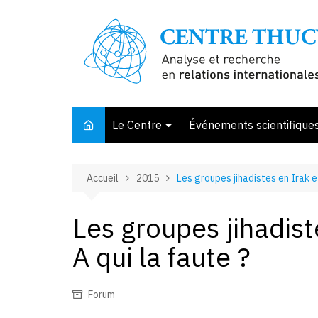
Aller
au
contenu
Le Centre
Événements scientifique
Présentation
Accueil
2015
Les groupes jihadistes en Irak et
Membres et associés
Conseil d’orientation
Les groupes jihadist
Bibliothèque
A qui la faute ?
Offre de stage
Forum