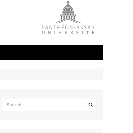
litique
ale
tudes
s
on
éfense et
industrielles