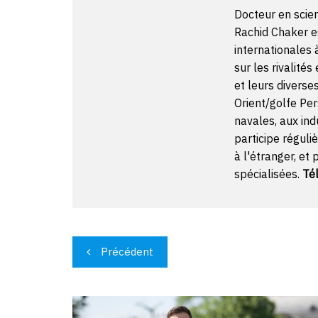
Docteur en scien
Rachid Chaker es
internationales
sur les rivalité
et leurs diverse
Orient/golfe Per
navales, aux ind
participe régul
à l'étranger, et
spécialisées.
Té
Navigation
Précédent
de
l’article