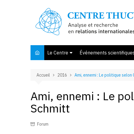
Aller
au
contenu
Le Centre
Événements scientifique
Présentation
Accueil
2016
Ami, ennemi : Le politique selon
Membres et associés
Conseil d’orientation
Ami, ennemi : Le pol
Bibliothèque
Schmitt
Offre de stage
Forum