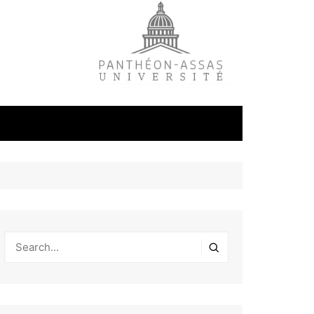
litique
ale
tudes
s
on
éfense et
industrielles