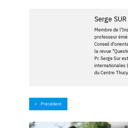
Serge SUR
Membre de l'Inst
professeur émér
Conseil d'orient
la revue "Questi
Pr. Serge Sur es
internationales 
du Centre Thucyd
Navigation
Précédent
de
l’article