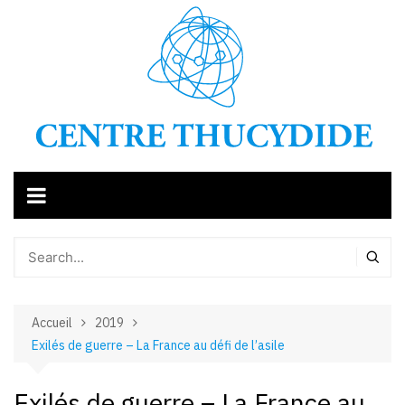
Aller
au
contenu
Accueil
2019
Exilés de guerre – La France au défi de l’asile
Exilés de guerre – La France au