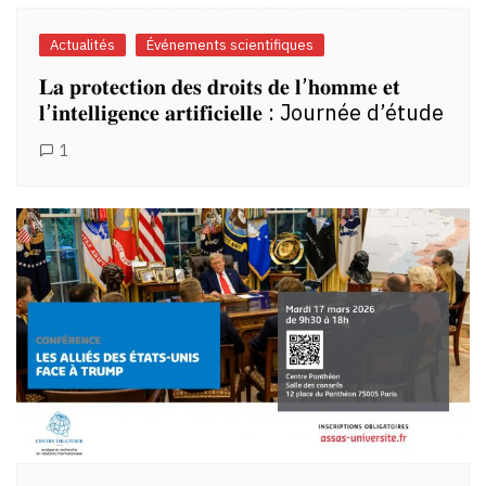
Actualités
Événements scientifiques
𝐋𝐚 𝐩𝐫𝐨𝐭𝐞𝐜𝐭𝐢𝐨𝐧 𝐝𝐞𝐬 𝐝𝐫𝐨𝐢𝐭𝐬 𝐝𝐞 𝐥’𝐡𝐨𝐦𝐦𝐞 𝐞𝐭
𝐥’𝐢𝐧𝐭𝐞𝐥𝐥𝐢𝐠𝐞𝐧𝐜𝐞 𝐚𝐫𝐭𝐢𝐟𝐢𝐜𝐢𝐞𝐥𝐥𝐞 : Journée d’étude
1