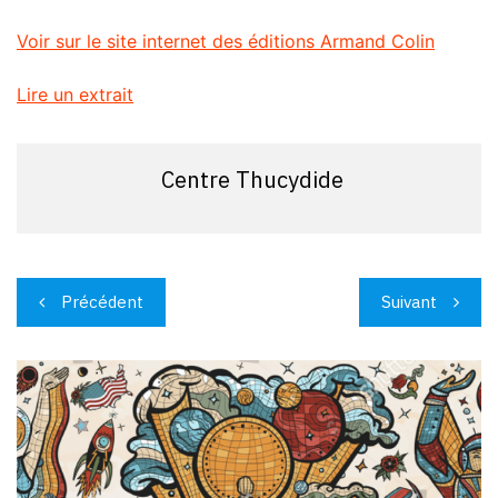
Voir sur le site internet des éditions Armand Colin
Lire un extrait
Centre Thucydide
Navigation
Précédent
Suivant
de
l’article