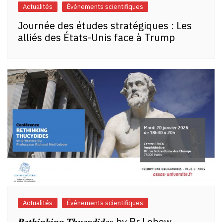
Actualités
Événements scientifiques
Journée des études stratégiques : Les
alliés des États-Unis face à Trump
Actualités
Événements scientifiques
𝑹𝒆𝒕𝒉𝒊𝒏𝒌𝒊𝒏𝒈 𝑻𝒉𝒖𝒄𝒚𝒅𝒊𝒅𝒆𝒔 by Pr Lebow