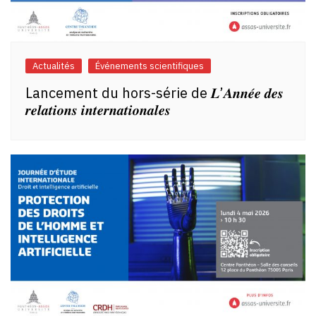
Actualités
Événements scientifiques
Lancement du hors-série de 𝑳’𝑨𝒏𝒏𝒆́𝒆 𝒅𝒆𝒔
𝒓𝒆𝒍𝒂𝒕𝒊𝒐𝒏𝒔 𝒊𝒏𝒕𝒆𝒓𝒏𝒂𝒕𝒊𝒐𝒏𝒂𝒍𝒆𝒔