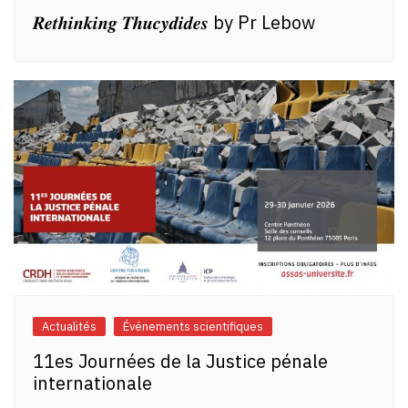
𝑹𝒆𝒕𝒉𝒊𝒏𝒌𝒊𝒏𝒈 𝑻𝒉𝒖𝒄𝒚𝒅𝒊𝒅𝒆𝒔 by Pr Lebow
Actualités
Événements scientifiques
11es Journées de la Justice pénale
internationale