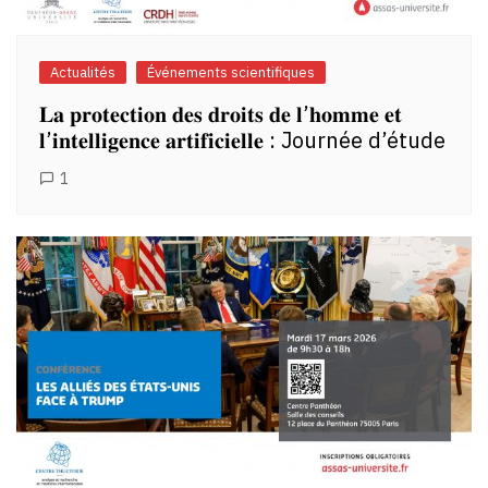
Actualités
Événements scientifiques
𝐋𝐚 𝐩𝐫𝐨𝐭𝐞𝐜𝐭𝐢𝐨𝐧 𝐝𝐞𝐬 𝐝𝐫𝐨𝐢𝐭𝐬 𝐝𝐞 𝐥’𝐡𝐨𝐦𝐦𝐞 𝐞𝐭
𝐥’𝐢𝐧𝐭𝐞𝐥𝐥𝐢𝐠𝐞𝐧𝐜𝐞 𝐚𝐫𝐭𝐢𝐟𝐢𝐜𝐢𝐞𝐥𝐥𝐞 : Journée d’étude
1