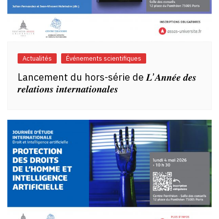
Actualités
Événements scientifiques
Lancement du hors-série de 𝑳’𝑨𝒏𝒏𝒆́𝒆 𝒅𝒆𝒔
𝒓𝒆𝒍𝒂𝒕𝒊𝒐𝒏𝒔 𝒊𝒏𝒕𝒆𝒓𝒏𝒂𝒕𝒊𝒐𝒏𝒂𝒍𝒆𝒔