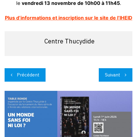
le
vendredi 13 novembre de 10h00 à 11h45
.
Plus d’informations et inscription sur le site de l’IHEID
Centre Thucydide
Navigation
Précédent
Suivant
de
l’article