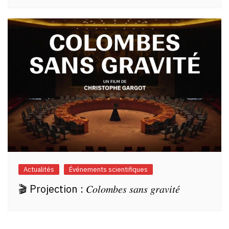
Actualités
Événements scientifiques
🎬 Projection : 𝐶𝑜𝑙𝑜𝑚𝑏𝑒𝑠 𝑠𝑎𝑛𝑠 𝑔𝑟𝑎𝑣𝑖𝑡𝑒́