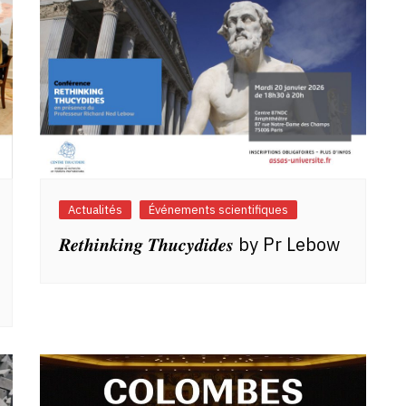
Actualités
Événements scientifiques
𝑹𝒆𝒕𝒉𝒊𝒏𝒌𝒊𝒏𝒈 𝑻𝒉𝒖𝒄𝒚𝒅𝒊𝒅𝒆𝒔 by Pr Lebow