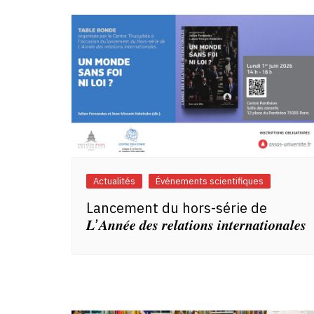
l’article
Actualités
Événements scientifiques
Lancement du hors-série de
𝑳’𝑨𝒏𝒏𝒆́𝒆 𝒅𝒆𝒔 𝒓𝒆𝒍𝒂𝒕𝒊𝒐𝒏𝒔 𝒊𝒏𝒕𝒆𝒓𝒏𝒂𝒕𝒊𝒐𝒏𝒂𝒍𝒆𝒔