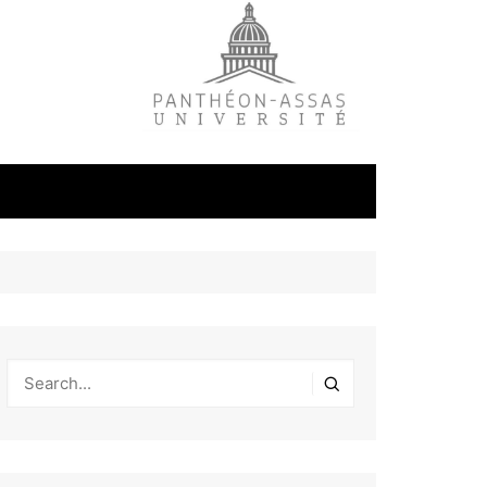
litique
ale
tudes
s
on
éfense et
industrielles