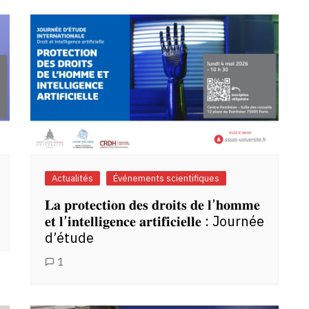
Actualités
Événements scientifiques
𝐋𝐚 𝐩𝐫𝐨𝐭𝐞𝐜𝐭𝐢𝐨𝐧 𝐝𝐞𝐬 𝐝𝐫𝐨𝐢𝐭𝐬 𝐝𝐞 𝐥’𝐡𝐨𝐦𝐦𝐞
𝐞𝐭 𝐥’𝐢𝐧𝐭𝐞𝐥𝐥𝐢𝐠𝐞𝐧𝐜𝐞 𝐚𝐫𝐭𝐢𝐟𝐢𝐜𝐢𝐞𝐥𝐥𝐞 : Journée
d’étude
1