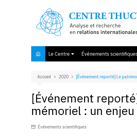
Aller
au
contenu
Le Centre
Événements scientifique
Présentation
Accueil
2020
[Événement reporté] Le patrimoi
Membres et associés
Conseil d’orientation
[Événement reporté]
Bibliothèque
mémoriel : un enjeu 
Offre de stage
Événements scientifiques