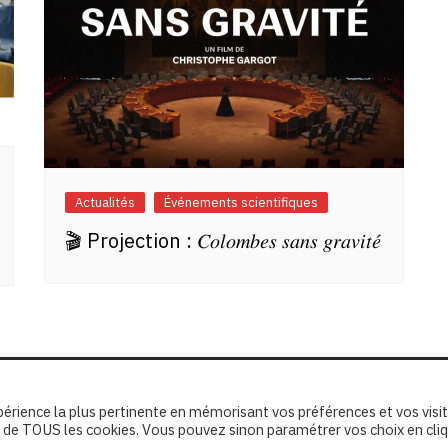
Actualités
Événements scientifiques
🎬 Projection : 𝐶𝑜𝑙𝑜𝑚𝑏𝑒𝑠 𝑠𝑎𝑛𝑠 𝑔𝑟𝑎𝑣𝑖𝑡𝑒́
xpérience la plus pertinente en mémorisant vos préférences et vos visi
ion de TOUS les cookies. Vous pouvez sinon paramétrer vos choix en cli
erved.