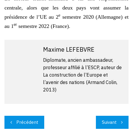
centrale, alors que les deux pays vont assumer la
e
présidence de l’UE au 2
semestre 2020 (Allemagne) et
er
au 1
semestre 2022 (France).
Maxime LEFEBVRE
Diplomate, ancien ambassadeur,
professeur affilié à l’ESCP, auteur de
La construction de l’Europe et
l’avenir des nations (Armand Colin,
2013)
Navigation
Précédent
Suivant
de