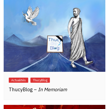
Actualités
ThucyBlog
ThucyBlog –
In Memoriam