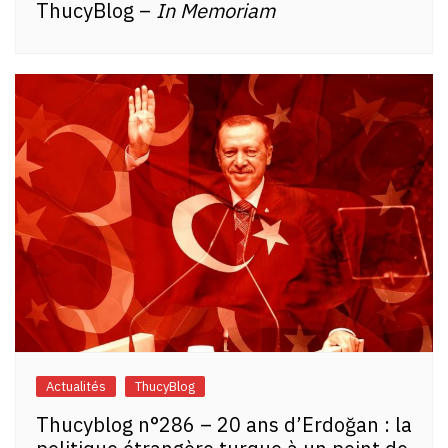
ThucyBlog –
In Memoriam
Actualités
ThucyBlog
Thucyblog n°286 – 20 ans d’Erdoğan : la