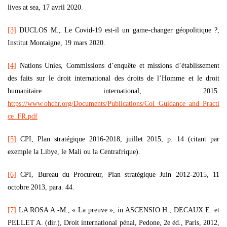
lives at sea, 17 avril 2020.
[3]
DUCLOS M., Le Covid-19 est-il un game-changer géopolitique ?,
Institut Montaigne, 19 mars 2020.
[4]
Nations Unies, Commissions d’enquête et missions d’établissement
des faits sur le droit international des droits de l’Homme et le droit
humanitaire international, 2015.
https://www.ohchr.org/Documents/Publications/CoI_Guidance_and_Practi
ce_FR.pdf
[5]
CPI, Plan stratégique 2016-2018, juillet 2015, p. 14 (citant par
exemple la Libye, le Mali ou la Centrafrique).
[6]
CPI, Bureau du Procureur, Plan stratégique Juin 2012-2015, 11
octobre 2013, para. 44.
[7]
LA ROSA A.-M., « La preuve », in ASCENSIO H., DECAUX E. et
PELLET A. (dir.), Droit international pénal, Pedone, 2e éd., Paris, 2012,