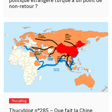
politique étrangère turque à un point de
non-retour ?
ThucyBlog
Thucyblog n°285 – Que fait la Chine