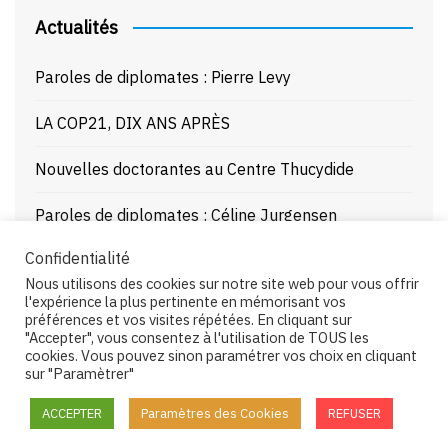
Actualités
Paroles de diplomates : Pierre Levy
LA COP21, DIX ANS APRÈS
Nouvelles doctorantes au Centre Thucydide
Paroles de diplomates : Céline Jurgensen
Confidentialité
Journée d’étude : La Mer Noire enjeux stratégiques
Nous utilisons des cookies sur notre site web pour vous offrir
et juridiques – 21/10/25
l'expérience la plus pertinente en mémorisant vos
préférences et vos visites répétées. En cliquant sur
"Accepter", vous consentez à l'utilisation de TOUS les
cookies. Vous pouvez sinon paramétrer vos choix en cliquant
sur "Paramètrer"
Copyright © 2026 Centre Thucydide. All rights reserved.
ACCEPTER
Paramètres des Cookies
REFUSER